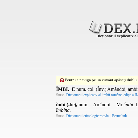
Pentru a naviga pe un cuvânt apăsaţi dublu c
ÎMBI, -E
num. col.
(
Înv.
) Amândoi, ambi
Sursa:
Dicționarul explicativ al limbii române, ediția a II
îmbi (-be),
num.
– Amîndoi. –
Mr.
îmbi.
L
îmbina.
Sursa:
Dicționarul etimologic român
|
Permalink