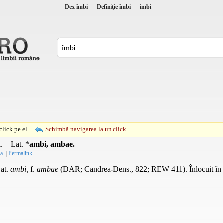
Dex îmbi
Definiţie îmbi
imbi
lick pe el.
Schimbă navigarea la un click.
i. –
Lat.
*
ambi, ambae.
-a
|
Permalink
at.
ambi,
f.
ambae
(DAR; Candrea-Dens., 822; REW 411). Înlocuit în 