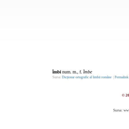
î́mbi
num. m., f.
î́mbe
Sursa:
Dicționar ortografic al limbii române
|
Permalink
© 2
Sursa: ww