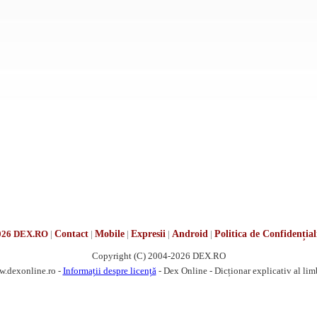
026 DEX.RO
|
Contact
|
Mobile
|
Expresii
|
Android
|
Politica de Confidențial
Copyright (C) 2004-2026 DEX.RO
w.dexonline.ro -
Informații despre licență
- Dex Online - Dicționar explicativ al li