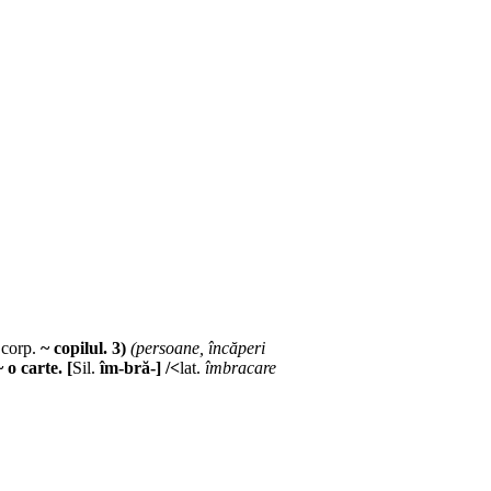
 corp.
~ copilul. 3)
(persoane, încăperi
 o carte. [
Sil.
îm-bră-] /<
lat.
îmbracare