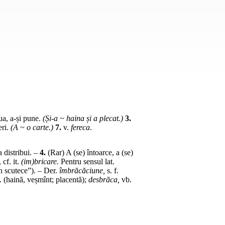
ua, a-și pune.
(Și-a ~ haina și a plecat.)
3.
eri.
(A ~ o carte.)
7.
v.
fereca
.
 distribui. –
4.
(Rar) A (se) întoarce, a (se)
,
cf.
it.
(im)bricare.
Pentru sensul
lat.
n scutece”). –
Der.
îmbrăcăciune,
s. f.
.
(haină, veșmînt; placentă);
desbrăca,
vb.