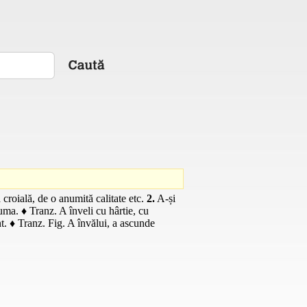
croială, de o anumită calitate etc.
2.
A-și
puma. ♦
Tranz.
A înveli cu hârtie, cu
nt. ♦
Tranz.
Fig.
A învălui, a ascunde