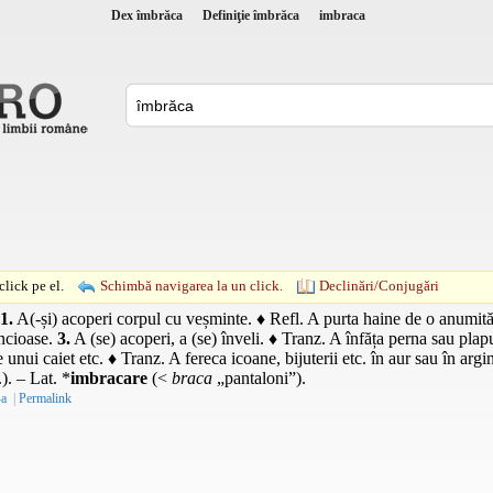
Dex îmbrăca
Definiţie îmbrăca
imbraca
lick pe el.
Schimbă navigarea la un click.
Declinări/Conjugări
1.
A(-și) acoperi corpul cu veșminte. ♦
Refl.
A purta haine de o anumită 
incioase.
3.
A (se) acoperi, a (se) înveli. ♦
Tranz.
A înfăța perna sau pla
le unui caiet etc. ♦
Tranz.
A fereca icoane, bijuterii etc. în aur sau în argi
.). –
Lat.
*
imbracare
(<
braca
„pantaloni”).
-a
|
Permalink