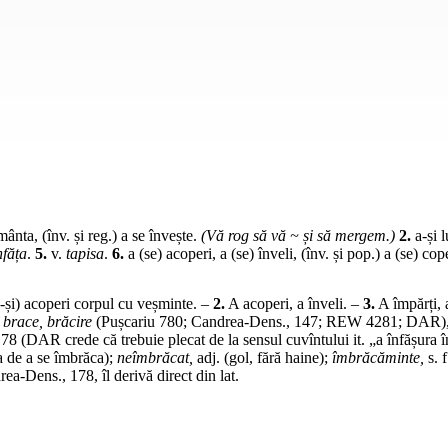
ânta, (înv. și reg.) a se învește.
(Vă rog să vă ~ și să mergem.)
2.
a-și l
nfăța
.
5.
v.
tapisa
.
6.
a (se) acoperi, a (se) înveli, (înv. și pop.) a (se) cop
-și) acoperi corpul cu veșminte. –
2.
A acoperi, a înveli. –
3.
A împărți, a
brace, brăcire
(Pușcariu 780; Candrea-Dens., 147; REW 4281; DAR)
78 (DAR crede că trebuie plecat de la sensul cuvîntului
it.
„a înfășura î
a de a se îmbrăca);
neîmbrăcat,
adj.
(gol, fără haine);
îmbrăcăminte,
s. f
rea-Dens., 178, îl derivă direct din
lat.