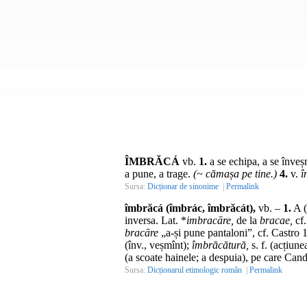
ÎMBRĂCÁ
vb.
1.
a se echipa, a se înveșm
a pune, a trage.
(~ cămașa pe tine.)
4.
v.
î
Sursa:
Dicționar de sinonime
|
Permalink
îmbrăcá (îmbrác, îmbrăcát),
vb.
–
1.
A (
inversa.
Lat.
*
imbracāre,
de la
bracae,
cf.
bracāre
„a-și pune pantaloni”,
cf.
Castro 1
(
înv.
, veșmînt);
îmbrăcătură,
s. f.
(acțiune
(a scoate hainele; a despuia), pe care Cand
Sursa:
Dicționarul etimologic român
|
Permalink