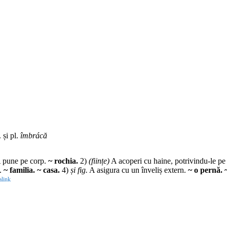
. și pl.
îmbrácă
 pune pe corp.
~ rochia.
2)
(ființe)
A acoperi cu haine, potrivindu-le pe
e.
~ familia. ~ casa.
4)
și fig.
A asigura cu un înveliș extern.
~ o pernă. ~
link