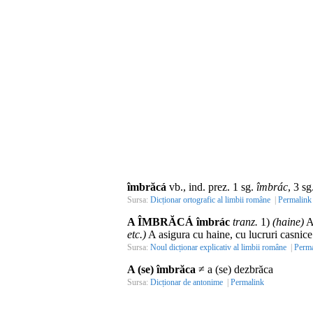
îmbrăcá
vb., ind. prez. 1 sg.
îmbrác
, 3 sg
Sursa:
Dicționar ortografic al limbii române
|
Permalink
A ÎMBRĂCÁ îmbrác
tranz.
1)
(haine)
A
etc.)
A asigura cu haine, cu lucruri casnic
Sursa:
Noul dicționar explicativ al limbii române
|
Perma
A (se) îmbrăca
≠ a (se) dezbrăca
Sursa:
Dicționar de antonime
|
Permalink