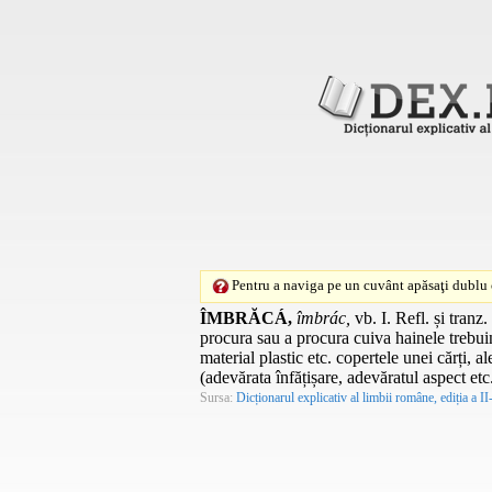
Pentru a naviga pe un cuvânt apăsaţi dublu c
ÎMBRĂCÁ,
îmbrác,
vb.
I.
Refl.
și
tranz.
procura sau a procura cuiva hainele trebu
material plastic etc. copertele unei cărți, a
(adevărata înfățișare, adevăratul aspect etc
Sursa:
Dicționarul explicativ al limbii române, ediția a II