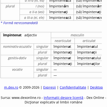
a III-a (el, ea)
împintene
a
ză
(să) împinten
e
ze
plural
I (noi)
împinten
ă
m
(să) împinten
ă
m
a II-a (voi)
împinten
a
ți
(să) împinten
a
ți
a III-a (ei, ele)
împintene
a
ză
(să) împinten
e
ze
* Formă nerecomandată
împintenat
adjectiv
masculin
nearticulat
articulat
nominativ-acuzativ
singular
împinten
a
t
împinten
a
tul
plural
împinten
a
ți
împinten
a
ții
genitiv-dativ
singular
împinten
a
t
împinten
a
tului
plural
împinten
a
ți
împinten
a
ților
vocativ
singular
—
plural
—
m.dex.ro
© 2009-2026 |
Expresii
|
Confidențialitate
|
Desktop
Sursa: www.dexonline.ro -
Informații despre licență
- Dex Online -
Dicționar explicativ al limbii române