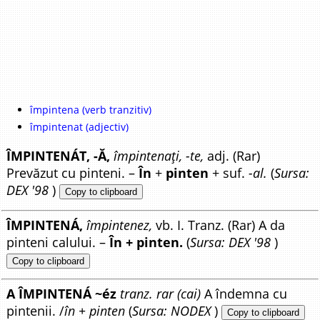
împintena (verb tranzitiv)
împintenat (adjectiv)
ÎMPINTENÁT, -Ă,
împintenați, -te,
adj. (Rar)
Prevăzut cu pinteni. –
În
+
pinten
+ suf.
-al.
(
Sursa:
DEX '98
)
Copy to clipboard
ÎMPINTENÁ,
împintenez,
vb. I. Tranz. (Rar) A da
pinteni calului. –
În + pinten.
(
Sursa: DEX '98
)
Copy to clipboard
A ÎMPINTENÁ ~éz
tranz. rar (cai)
A îndemna cu
pintenii. /
în + pinten
(
Sursa: NODEX
)
Copy to clipboard