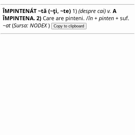
ÎMPINTENÁT ~tă (~ți, ~te)
1)
(despre cai) v.
A
ÎMPINTENA. 2)
Care are pinteni. /
în + pinten +
suf.
~at
(
Sursa: NODEX
)
Copy to clipboard