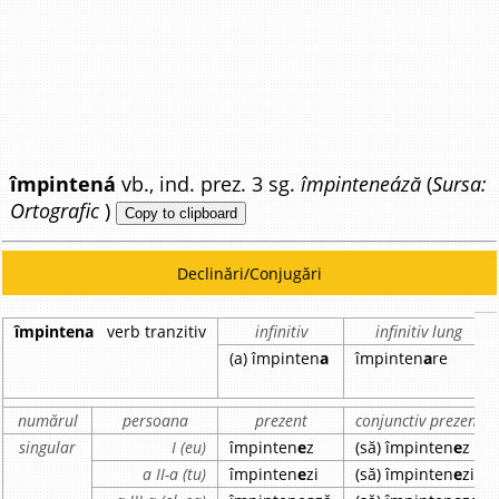
împintená
vb., ind. prez. 3 sg.
împinteneáză
(
Sursa:
Ortografic
)
Copy to clipboard
Declinări/Conjugări
împintena
verb tranzitiv
infinitiv
infinitiv lung
(a) împinten
a
împinten
a
re
numărul
persoana
prezent
conjunctiv prezent
singular
I (eu)
împinten
e
z
(să) împinten
e
z
a II-a (tu)
împinten
e
zi
(să) împinten
e
zi