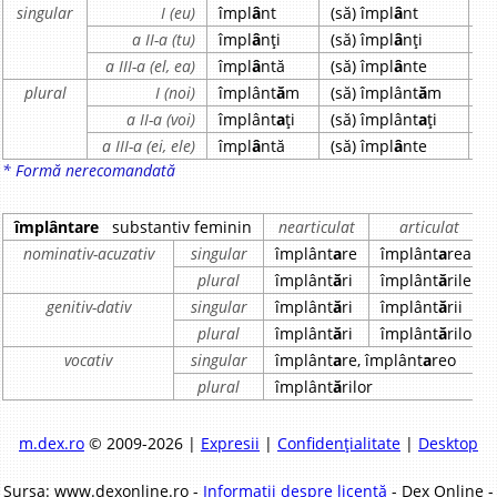
singular
I (eu)
împl
â
nt
(să) împl
â
nt
î
a II-a (tu)
împl
â
nți
(să) împl
â
nți
î
a III-a (el, ea)
împl
â
ntă
(să) împl
â
nte
î
plural
I (noi)
împlânt
ă
m
(să) împlânt
ă
m
î
a II-a (voi)
împlânt
a
ți
(să) împlânt
a
ți
î
a III-a (ei, ele)
împl
â
ntă
(să) împl
â
nte
î
* Formă nerecomandată
împlântare
substantiv feminin
nearticulat
articulat
nominativ-acuzativ
singular
împlânt
a
re
împlânt
a
rea
plural
împlânt
ă
ri
împlânt
ă
rile
genitiv-dativ
singular
împlânt
ă
ri
împlânt
ă
rii
plural
împlânt
ă
ri
împlânt
ă
rilor
vocativ
singular
împlânt
a
re, împlânt
a
reo
plural
împlânt
ă
rilor
m.dex.ro
© 2009-2026 |
Expresii
|
Confidențialitate
|
Desktop
Sursa: www.dexonline.ro -
Informații despre licență
- Dex Online -