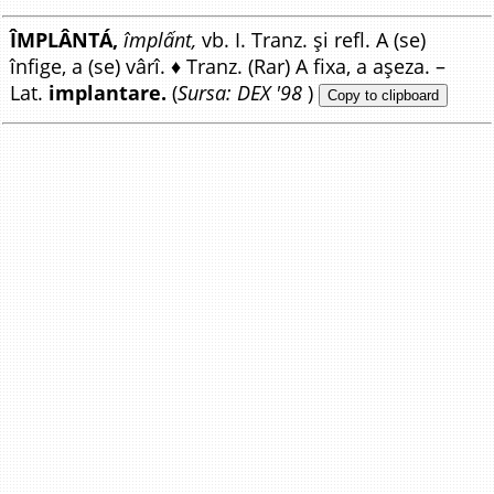
ÎMPLÂNTÁ,
împlấnt,
vb. I. Tranz. și refl. A (se)
înfige, a (se) vârî. ♦ Tranz. (Rar) A fixa, a așeza. –
Lat.
implantare.
(
Sursa: DEX '98
)
Copy to clipboard