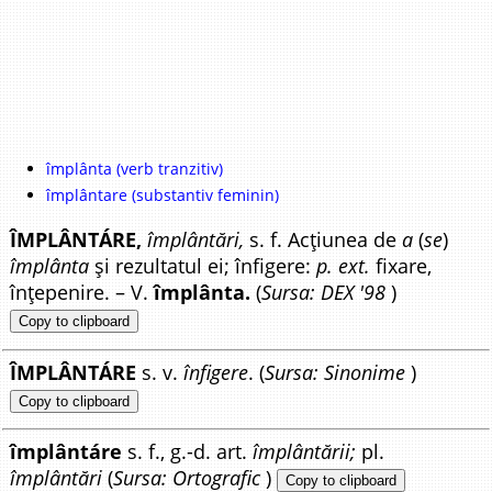
împlânta (verb tranzitiv)
împlântare (substantiv feminin)
ÎMPLÂNTÁRE,
împlântări,
s. f. Acțiunea de
a
(
se
)
împlânta
și rezultatul ei; înfigere:
p. ext.
fixare,
înțepenire. – V.
împlânta.
(
Sursa: DEX '98
)
Copy to clipboard
ÎMPLÂNTÁRE
s. v.
înfigere
. (
Sursa: Sinonime
)
Copy to clipboard
împlântáre
s. f., g.-d. art.
împlântării;
pl.
împlântări
(
Sursa: Ortografic
)
Copy to clipboard