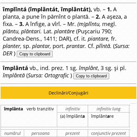
împlîntá (împlântát, împlântát),
vb. –
1.
A
planta, a pune în pămînt o plantă. –
2.
A așeza, a
fixa. –
3.
A înfige, a vîrî. – Mr.
(m)plîntu,
megl.
plăntu, plăntari.
Lat.
plantāre
(Pușcariu 790;
Candrea-Dens., 1411; DAR), cf. it.
piantare,
fr.
planter,
sp.
plantar,
port.
prantar.
Cf.
plîntă.
(
Sursa:
DER
)
Copy to clipboard
împlântá
vb., ind. prez. 1 sg.
împlânt
, 3 sg. și pl.
împlântă
(
Sursa: Ortografic
)
Copy to clipboard
Declinări/Conjugări
împlânta
verb tranzitiv
infinitiv
infinitiv lung
p
(a) împlânt
a
împlânt
a
re
î
numărul
persoana
prezent
conjunctiv prezent
i