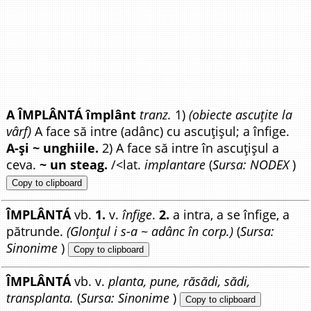
A ÎMPLÂNTÁ împlânt
tranz.
1)
(obiecte ascuțite la
vârf)
A face să intre (adânc) cu ascuțișul; a înfige.
A-și ~ unghiile.
2) A face să intre în ascuțișul a
ceva.
~ un steag.
/<lat.
implantare
(
Sursa: NODEX
)
Copy to clipboard
ÎMPLÂNTÁ
vb.
1.
v.
înfige
.
2.
a intra, a se înfige, a
pătrunde.
(Glonțul i s-a ~ adânc în corp.)
(
Sursa:
Sinonime
)
Copy to clipboard
ÎMPLÂNTÁ
vb. v.
planta, pune, răsădi, sădi,
transplanta.
(
Sursa: Sinonime
)
Copy to clipboard