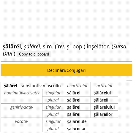
șălărél,
șălăréi,
s.m. (înv. și pop.) înșelător. (
Sursa:
DAR
)
Copy to clipboard
Declinări/Conjugări
șălărel
substantiv masculin
nearticulat
articulat
nominativ-acuzativ
singular
șălăr
e
l
șălăr
e
lul
plural
șălăr
e
i
șălăr
e
ii
genitiv-dativ
singular
șălăr
e
l
șălăr
e
lului
plural
șălăr
e
i
șălăr
e
ilor
vocativ
singular
șălăr
e
lule
plural
șălăr
e
ilor