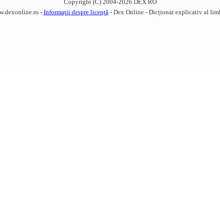
Copyright (C) 2004-2026 DEX.RO
w.dexonline.ro -
Informații despre licență
- Dex Online - Dicționar explicativ al li