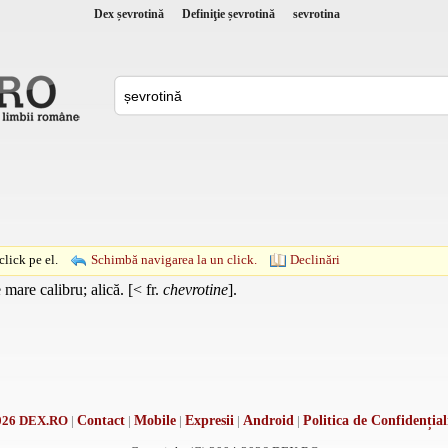
Dex șevrotină
Definiţie șevrotină
sevrotina
lick pe el.
Schimbă navigarea la un click.
Declinări
are calibru; alică. [< fr.
chevrotine
].
026 DEX.RO
|
Contact
|
Mobile
|
Expresii
|
Android
|
Politica de Confidențial