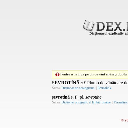
Pentru a naviga pe un cuvânt apăsaţi dublu c
ȘEVROTÍNĂ
s.f.
Plumb de vânătoare de m
Sursa:
Dicționar de neologisme
|
Permalink
șevrotínă
s. f., pl.
șevrotíne
Sursa:
Dicționar ortografic al limbii române
|
Permalink
© 2