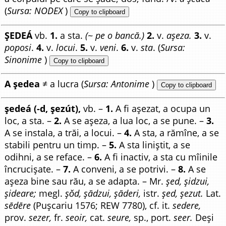
(
Sursa: NODEX
)
Copy to clipboard
ȘEDEÁ
vb.
1.
a sta.
(~ pe o bancă.)
2.
v.
așeza.
3.
v.
poposi
.
4.
v.
locui
.
5.
v.
veni
.
6.
v.
sta
. (
Sursa:
Sinonime
)
Copy to clipboard
A ședea
≠ a lucra (
Sursa: Antonime
)
Copy to clipboard
ședeá (-d, șezút),
vb. –
1.
A fi așezat, a ocupa un
loc, a sta. –
2.
A se așeza, a lua loc, a se pune. –
3.
A se instala, a trăi, a locui. –
4.
A sta, a rămîne, a se
stabili pentru un timp. –
5.
A sta liniștit, a se
odihni, a se reface. –
6.
A fi inactiv, a sta cu mîinile
încrucișate. –
7.
A conveni, a se potrivi. –
8.
A se
așeza bine sau rău, a se adapta. – Mr.
șed, șidzui,
șideare;
megl.
șǒd, șădzui, șăderi,
istr.
șed, șezut.
Lat.
sēdēre
(Pușcariu 1576; REW 7780), cf. it.
sedere,
prov.
sezer,
fr.
seoir,
cat.
seure,
sp., port.
seer.
Deși