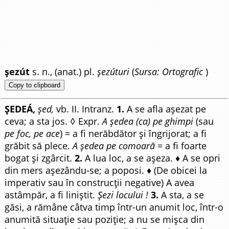
șezút
s. n., (anat.) pl.
șezúturi
(
Sursa: Ortografic
)
Copy to clipboard
ȘEDEÁ,
șed,
vb. II. Intranz.
1.
A se afla așezat pe
ceva; a sta jos. ◊ Expr.
A ședea (ca) pe ghimpi
(sau
pe foc, pe ace
) = a fi nerăbdător și îngrijorat; a fi
grăbit să plece.
A ședea pe comoară
= a fi foarte
bogat și zgârcit.
2.
A lua loc, a se așeza. ♦ A se opri
din mers așezându-se; a poposi. ♦ (De obicei la
imperativ sau în construcții negative) A avea
astâmpăr, a fi liniștit.
Șezi locului !
3.
A sta, a se
găsi, a rămâne câtva timp într-un anumit loc, într-o
anumită situație sau poziție; a nu se mișca din