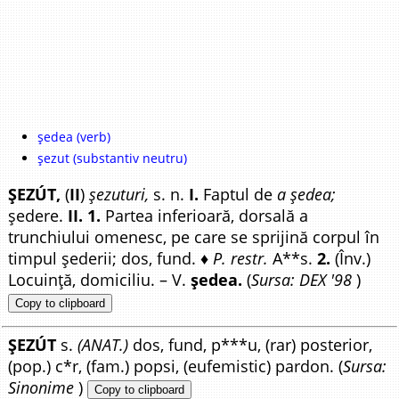
ședea (verb)
șezut (substantiv neutru)
ȘEZÚT,
(
II
)
șezuturi,
s. n.
I.
Faptul de
a ședea;
ședere.
II. 1.
Partea inferioară, dorsală a
trunchiului omenesc, pe care se sprijină corpul în
timpul șederii; dos, fund. ♦
P. restr.
A**s.
2.
(Înv.)
Locuință, domiciliu. – V.
ședea.
(
Sursa: DEX '98
)
Copy to clipboard
ȘEZÚT
s.
(ANAT.)
dos, fund, p***u, (rar) posterior,
(pop.) c*r, (fam.) popsi, (eufemistic) pardon. (
Sursa:
Sinonime
)
Copy to clipboard