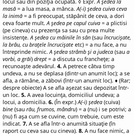
locul sau din poziția ocupată. ◊ Expr.
A ședea la
masă
= a lua masa, a mânca.
A(-i) ședea cuiva ceva
la inimă
= a fi preocupat, stăpânit de ceva, a dori
ceva foarte mult.
A ședea pe capul cuiva
= a plictisi
(pe cineva) cu prezența sa sau cu prea multe
insistențe.
A ședea cu mâinile în sân
(sau
încrucișate,
la brâu, cu brațele încrucișate
etc) = a nu face, a nu
întreprinde nimic.
A ședea strâmb și a judeca
(sau
a
vorbi, a grăi
)
drept
= a discuta cu franchețe; a
recunoaște adevărul.
4.
A petrece câtva timp
undeva, a nu se deplasa (dintr-un anumit loc); a se
afla, a rămâne, a zăbovi (într-un anumit loc). ♦ (Rar;
despre obiecte) A se afla așezat sau depozitat într-
un loc.
5.
A avea locuința, domiciliul undeva; a
locui, a domicilia.
6.
(În expr.)
A(-i) ședea
(cuiva)
bine
(sau
rău, frumos, mândru
) = a (nu) i se potrivi; a
(nu) fi așa cum se cuvine, cum trebuie, cum este
indicat.
7.
A se afla într-o anumită situație (în
raport cu ceva sau cu cineva).
8.
A nu face nimic, a