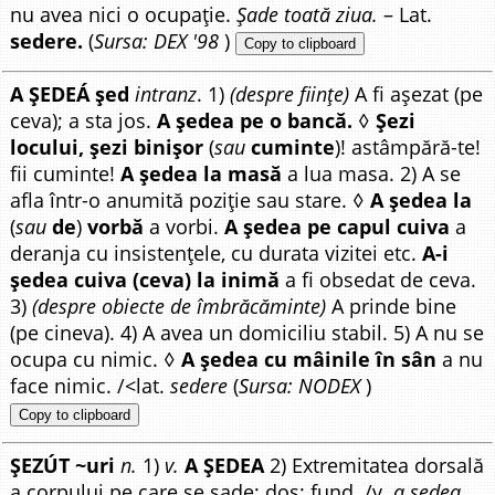
nu avea nici o ocupație.
Șade toată ziua.
– Lat.
sedere.
(
Sursa: DEX '98
)
Copy to clipboard
A ȘEDEÁ șed
intranz
. 1)
(despre ființe)
A fi așezat (pe
ceva); a sta jos.
A ședea pe o bancă.
◊
Șezi
locului, șezi binișor
(
sau
cuminte
)! astâmpără-te!
fii cuminte!
A ședea la masă
a lua masa. 2) A se
afla într-o anumită poziție sau stare. ◊
A ședea la
(
sau
de
)
vorbă
a vorbi.
A ședea pe capul cuiva
a
deranja cu insistențele, cu durata vizitei etc.
A-i
ședea cuiva (ceva) la inimă
a fi obsedat de ceva.
3)
(despre obiecte de îmbrăcăminte)
A prinde bine
(pe cineva). 4) A avea un domiciliu stabil. 5) A nu se
ocupa cu nimic. ◊
A ședea cu mâinile în sân
a nu
face nimic. /<lat.
sedere
(
Sursa: NODEX
)
Copy to clipboard
ȘEZÚT ~uri
n.
1)
v.
A ȘEDEA
2) Extremitatea dorsală
a corpului pe care se șade; dos; fund. /v.
a ședea