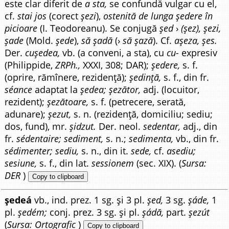
este clar diferit de
a sta,
se confundă vulgar cu el,
cf.
stai jos
(corect
șezi
),
ostenită de lunga ședere în
picioare
(I. Teodoreanu). Se conjugă
șed
›
(șez), șezi,
șade
(Mold.
șede
),
să șadă
(›
să șază
). Cf.
așeza, șes.
Der.
cuședea,
vb. (a conveni, a sta), cu
cu-
expresiv
(Philippide,
ZRPh.,
XXXI, 308; DAR);
ședere,
s. f.
(oprire, rămînere, rezidență);
ședință,
s. f., din fr.
séance
adaptat la
ședea; șezător,
adj. (locuitor,
rezident);
șezătoare,
s. f. (petrecere, serată,
adunare);
șezut,
s. n. (rezidență, domiciliu; sediu;
dos, fund), mr.
șidzut.
Der. neol.
sedentar,
adj., din
fr.
sédentaire; sediment,
s. n.;
sedimenta,
vb., din fr.
sédimenter; sediu,
s. n., din it.
sede,
cf.
asediu;
sesiune,
s. f., din lat.
sessionem
(sec. XIX). (
Sursa:
DER
)
Copy to clipboard
ședeá
vb., ind. prez. 1 sg. și 3 pl.
șed,
3 sg.
șáde,
1
pl.
ședém;
conj. prez. 3 sg. și pl.
șádă,
part.
șezút
(
Sursa: Ortografic
)
Copy to clipboard