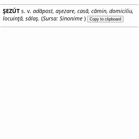
ȘEZÚT
s. v.
adăpost, așezare, casă, cămin, domiciliu,
locuință, sălaș.
(
Sursa: Sinonime
)
Copy to clipboard