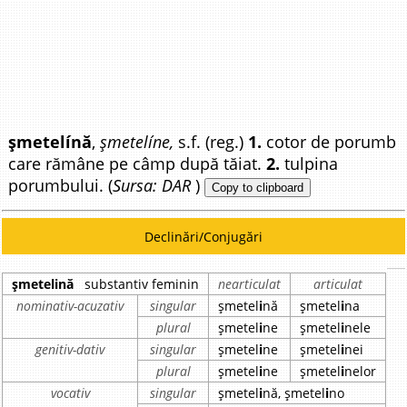
șmetelínă
,
șmetelíne,
s.f. (reg.)
1.
cotor de porumb
care rămâne pe câmp după tăiat.
2.
tulpina
porumbului. (
Sursa: DAR
)
Copy to clipboard
Declinări/Conjugări
șmetelină
substantiv feminin
nearticulat
articulat
nominativ-acuzativ
singular
șmetel
i
nă
șmetel
i
na
plural
șmetel
i
ne
șmetel
i
nele
genitiv-dativ
singular
șmetel
i
ne
șmetel
i
nei
plural
șmetel
i
ne
șmetel
i
nelor
vocativ
singular
șmetel
i
nă, șmetel
i
no