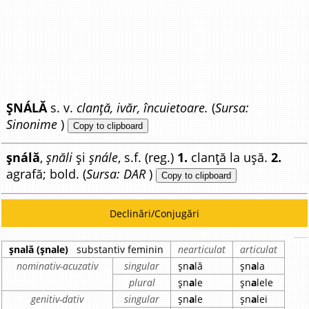
ȘNÁLĂ
s. v.
clanță, ivăr, încuietoare.
(
Sursa:
Sinonime
)
Copy to clipboard
șnálă
,
șnăli
și
șnále
, s.f. (reg.)
1.
clanță la ușă.
2.
agrafă; bold. (
Sursa: DAR
)
Copy to clipboard
Declinări/Conjugări
șnală (șnale)
substantiv feminin
nearticulat
articulat
nominativ-acuzativ
singular
șn
a
lă
șn
a
la
plural
șn
a
le
șn
a
lele
genitiv-dativ
singular
șn
a
le
șn
a
lei