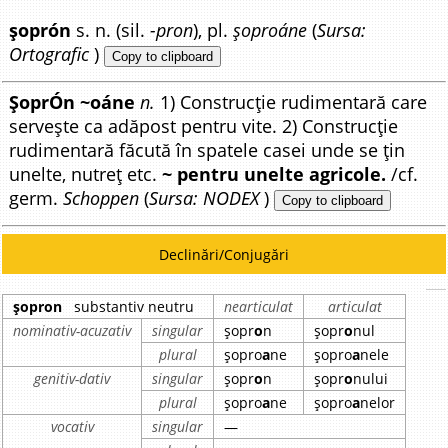
șoprón
s. n. (sil.
-pron
), pl.
șoproáne
(
Sursa:
Ortografic
)
Copy to clipboard
ȘoprÓn ~oáne
n.
1) Construcție rudimentară care
servește ca adăpost pentru vite. 2) Construcție
rudimentară făcută în spatele casei unde se țin
unelte, nutreț etc.
~ pentru unelte agricole.
/cf.
germ.
Schoppen
(
Sursa: NODEX
)
Copy to clipboard
Declinări/Conjugări
șopron
substantiv neutru
nearticulat
articulat
nominativ-acuzativ
singular
șopr
o
n
șopr
o
nul
plural
șopro
a
ne
șopro
a
nele
genitiv-dativ
singular
șopr
o
n
șopr
o
nului
plural
șopro
a
ne
șopro
a
nelor
vocativ
singular
—