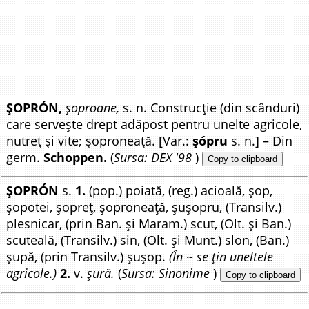
ȘOPRÓN,
șoproane,
s. n. Construcție (din scânduri)
care servește drept adăpost pentru unelte agricole,
nutreț și vite; șoproneață. [Var.:
șópru
s. n.] – Din
germ.
Schoppen.
(
Sursa: DEX '98
)
Copy to clipboard
ȘOPRÓN
s.
1.
(pop.) poiată, (reg.) acioală, șop,
șopotei, șopreț, șoproneață, șușopru, (Transilv.)
plesnicar, (prin Ban. și Maram.) scut, (Olt. și Ban.)
scuteală, (Transilv.) sin, (Olt. și Munt.) slon, (Ban.)
șupă, (prin Transilv.) șușop.
(În ~ se țin uneltele
agricole.)
2.
v.
șură.
(
Sursa: Sinonime
)
Copy to clipboard