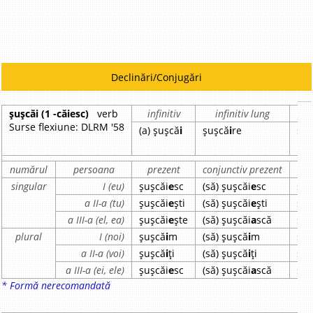
Declinări/Conjugări
șușcăi (1 -căiesc)
verb
infinitiv
infinitiv lung
par
Surse flexiune: DLRM '58
(a) șușcă
i
șușcă
i
re
șu
numărul
persoana
prezent
conjunctiv prezent
imp
singular
I (eu)
șușcăi
e
sc
(să) șușcăi
e
sc
șuș
a II-a (tu)
șușcăi
e
ști
(să) șușcăi
e
ști
șuș
a III-a (el, ea)
șușcăi
e
ște
(să) șușcăi
a
scă
șuș
plural
I (noi)
șușcă
i
m
(să) șușcă
i
m
șuș
a II-a (voi)
șușcă
i
ți
(să) șușcă
i
ți
șuș
a III-a (ei, ele)
șușcăi
e
sc
(să) șușcăi
a
scă
șuș
* Formă nerecomandată