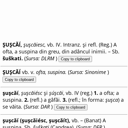
ȘUȘCĂÍ,
șușcăiesc,
vb. IV. Intranz. și refl. (Reg.) A
ofta, a suspina din greu, din adâncul inimii. – Sb.
šuškati.
(
Sursa: DLRM
)
Copy to clipboard
ȘUȘCĂÍ
vb. v.
ofta, suspina.
(
Sursa: Sinonime
)
Copy to clipboard
șușcăí
,
șușcăiésc
și
șúșcăi
, vb. IV (reg.)
1.
a ofta; a
suspina.
2.
(refl.) a gâfâi.
3.
(refl.; în forma:
șușca
) a
se văita. (
Sursa: DAR
)
Copy to clipboard
șușcăí (șușcăiésc, șușcăít),
vb. – (Banat) A
suspina. Sb.
šuškati
(Candrea). (
Sursa: DER
)