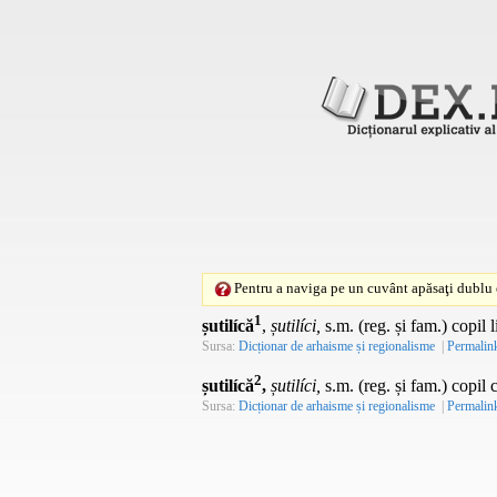
Pentru a naviga pe un cuvânt apăsaţi dublu c
1
șutilícă
,
șutilíci,
s.m. (reg. și fam.) copil l
Sursa:
Dicționar de arhaisme și regionalisme
|
Permalin
2
șutilícă
,
șutilíci,
s.m. (reg. și fam.) copil c
Sursa:
Dicționar de arhaisme și regionalisme
|
Permalin