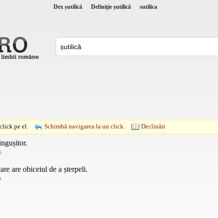
Dex șutilică
Definiţie șutilică
sutilica
lick pe el.
Schimbă navigarea la un click.
Declinări
ingușitor.
k
are are obiceiul de a șterpeli.
k