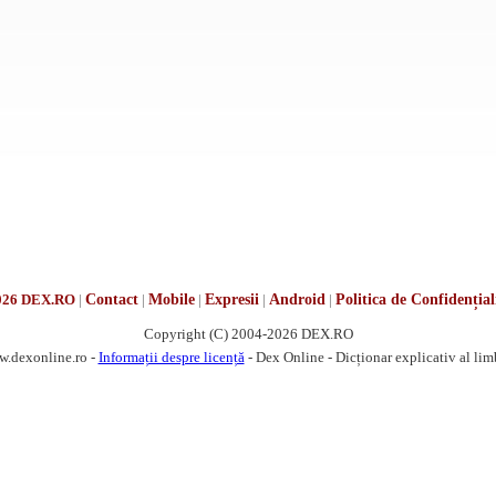
026 DEX.RO
|
Contact
|
Mobile
|
Expresii
|
Android
|
Politica de Confidențial
Copyright (C) 2004-2026 DEX.RO
w.dexonline.ro -
Informații despre licență
- Dex Online - Dicționar explicativ al li