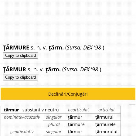
ȚẮRMURE
s. n. v.
țărm.
(
Sursa: DEX '98
)
Copy to clipboard
ȚẮRMUR
s. n. v.
țărm.
(
Sursa: DEX '98
)
Copy to clipboard
Declinări/Conjugări
țărmur
substantiv neutru
nearticulat
articulat
nominativ-acuzativ
singular
ț
ă
rmur
ț
ă
rmurul
plural
ț
ă
rmure
ț
ă
rmurele
genitiv-dativ
singular
ț
ă
rmur
ț
ă
rmurului