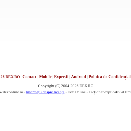
026 DEX.RO
|
Contact
|
Mobile
|
Expresii
|
Android
|
Politica de Confidențial
Copyright (C) 2004-2026 DEX.RO
w.dexonline.ro -
Informații despre licență
- Dex Online - Dicționar explicativ al li