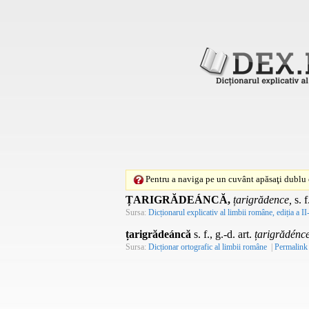
Pentru a naviga pe un cuvânt apăsaţi dublu c
ȚARIGRĂDEÁNCĂ,
țarigrădence,
s. f
Sursa:
Dicționarul explicativ al limbii române, ediția a II
țarigrădeáncă
s. f., g.-d. art.
țarigrădénc
Sursa:
Dicționar ortografic al limbii române
|
Permalink