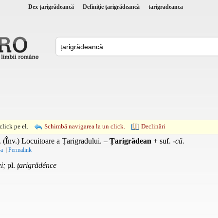
Dex țarigrădeancă
Definiţie țarigrădeancă
tarigradeanca
lick pe el.
Schimbă navigarea la un click.
Declinări
.
(
Înv.
) Locuitoare a Țarigradului. –
Țarigrădean
+
suf.
-
că.
-a
|
Permalink
ei;
pl.
țarigrădénce