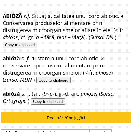
ABIÓZĂ
s.f.
Situația, calitatea unui corp abiotic. ♦
Conservarea produselor alimentare prin
distrugerea microorganismelor aflate în ele. [< fr.
abiose
, cf. gr.
a
– fără,
bios
– viață]. (
Sursa: DN
)
Copy to clipboard
abióză
s. f
.
1.
stare a unui corp abiotic.
2.
conservare a produselor alimentare prin
distrugerea microorganismelor. (< fr.
abiose
)
(
Sursa: MDN
)
Copy to clipboard
abióză
s. f. (sil.
-bi-o-
), g.-d. art.
abiózei
(
Sursa:
Ortografic
)
Copy to clipboard
Declinări/Conjugări