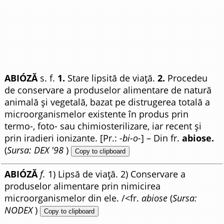
ABIÓZĂ
s. f.
1.
Stare lipsită de viață.
2.
Procedeu
de conservare a produselor alimentare de natură
animală și vegetală, bazat pe distrugerea totală a
microorganismelor existente în produs prin
termo-, foto- sau chimiosterilizare, iar recent și
prin iradieri ionizante. [Pr.:
-bi-o-
] – Din fr.
abiose.
(
Sursa: DEX '98
)
Copy to clipboard
ABIÓZĂ
f.
1) Lipsă de viață. 2) Conservare a
produselor alimentare prin nimicirea
microorganismelor din ele. /<fr.
abiose
(
Sursa:
NODEX
)
Copy to clipboard