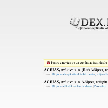
Pentru a naviga pe un cuvânt apăsaţi dublu c
ACIUÁȘ,
aciuașe,
s. n.
(Rar) Adăpost, re
Sursa:
Dicționarul explicativ al limbii române, ediția a II
ACIUÁȘ,
aciuașe,
s. n.
Adăpost, refugiu
Sursa:
Dicționarul limbii române moderne
|
Permalink