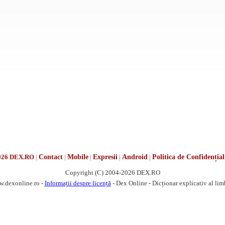
026 DEX.RO
|
Contact
|
Mobile
|
Expresii
|
Android
|
Politica de Confidențial
Copyright (C) 2004-2026 DEX.RO
w.dexonline.ro -
Informații despre licență
- Dex Online - Dicționar explicativ al li