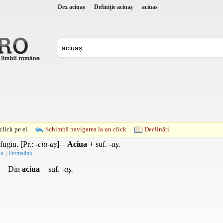
Dex aciuaș
Definiţie aciuaș
aciuas
lick pe el.
Schimbă navigarea la un click.
Declinări
fugiu. [
Pr.
:
-ciu-aș
] –
Aciua
+
suf.
-aș.
-a
|
Permalink
. – Din
aciua
+
suf.
-aș.