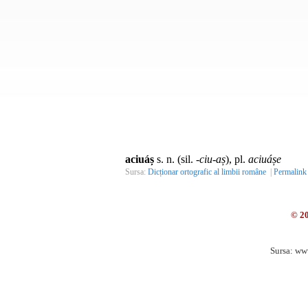
aciuáș
s. n. (sil.
-ciu-aș
), pl.
aciuáșe
Sursa:
Dicționar ortografic al limbii române
|
Permalink
© 2
Sursa: ww