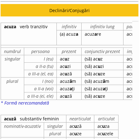
Declinări/Conjugări
acuza
verb tranzitiv
infinitiv
infinitiv lung
partic
(a) acuz
a
acuz
a
re
acuz
a
numărul
persoana
prezent
conjunctiv prezent
imper
singular
I (eu)
ac
u
z
(să) ac
u
z
acuz
a
a II-a (tu)
ac
u
zi
(să) ac
u
zi
acuz
a
a III-a (el, ea)
ac
u
ză
(să) ac
u
ze
acuz
a
plural
I (noi)
acuz
ă
m
(să) acuz
ă
m
acuz
a
a II-a (voi)
acuz
a
ți
(să) acuz
a
ți
acuz
a
a III-a (ei, ele)
ac
u
ză
(să) ac
u
ze
acuz
a
* Formă nerecomandată
acuză
substantiv feminin
nearticulat
articulat
nominativ-acuzativ
singular
ac
u
ză
ac
u
za
plural
ac
u
ze
ac
u
zele