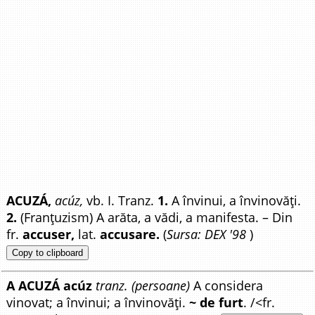
ACUZÁ,
acúz,
vb. I. Tranz.
1.
A învinui, a învinovăți.
2.
(Franțuzism) A arăta, a vădi, a manifesta. – Din
fr.
accuser,
lat.
accusare.
(
Sursa: DEX '98
)
Copy to clipboard
A ACUZÁ acúz
tranz. (persoane)
A considera
vinovat; a învinui; a învinovăți.
~ de furt
. /<fr.