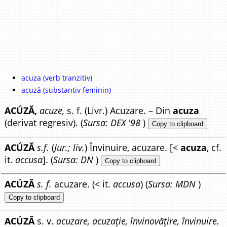
acuza (verb tranzitiv)
acuză (substantiv feminin)
ACÚZĂ,
acuze,
s. f. (Livr.) Acuzare. – Din
acuza
(derivat regresiv). (
Sursa: DEX '98
)
Copy to clipboard
ACÚZĂ
s.f.
(
Jur.; liv.
) Învinuire, acuzare. [<
acuza
, cf.
it.
accusa
]. (
Sursa: DN
)
Copy to clipboard
ACÚZĂ
s. f.
acuzare. (< it.
accusa
) (
Sursa: MDN
)
Copy to clipboard
ACÚZĂ
s. v.
acuzare, acuzație, învinovățire, învinuire.