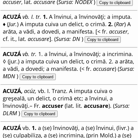
accuser
, lat.
accusare
(
Sursa: NODEX
)
Copy to clipboard
ACUZÁ
vb. I. tr.
1.
A învinui, a învinovăți; a imputa.
♦ (
Jur.
) A imputa cuiva un delict, o crimă.
2.
(
Rar
) A
arăta, a vădi, a dovedi, a manifesta. [< fr.
accuser
,
cf. it., lat.
accusare
]. (
Sursa: DN
)
Copy to clipboard
ACUZÁ
vb. tr.
1. a învinui, a învinovăți; a incrimina.
◊ (jur.) a imputa cuiva un delict, o crimă. 2. a arăta,
a vădi, a dovedi; a manifesta. (< fr.
accusare
) (
Sursa:
MDN
)
Copy to clipboard
ACUZÁ,
acúz,
vb. I. Tranz. A imputa cuiva o
greșeală, un delict, o crimă etc; a învinui, a
învinovăți.– Fr.
accuser
(lat. lit.
accusare
). (
Sursa:
DLRM
)
Copy to clipboard
ACUZÁ
vb.
1.
a (se) învinovăți, a (se) învinui, (livr.) a
(se) culpabiliza, a (se) incrimina, (prin Mold.) a (se)