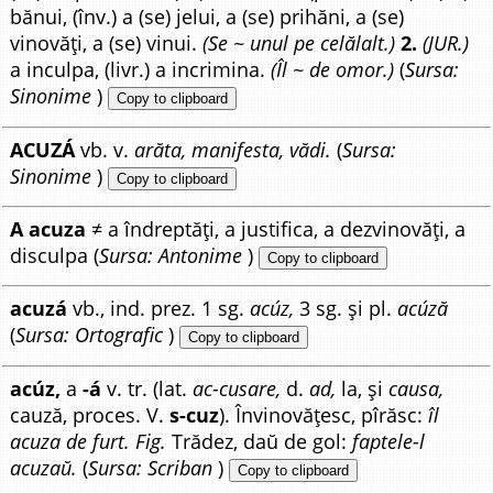
bănui, (înv.) a (se) jelui, a (se) prihăni, a (se)
vinovăți, a (se) vinui.
(Se ~ unul pe celălalt.)
2.
(JUR.)
a inculpa, (livr.) a incrimina.
(Îl ~ de omor.)
(
Sursa:
Sinonime
)
Copy to clipboard
ACUZÁ
vb. v.
arăta, manifesta, vădi.
(
Sursa:
Sinonime
)
Copy to clipboard
A acuza
≠ a îndreptăți, a justifica, a dezvinovăți, a
disculpa (
Sursa: Antonime
)
Copy to clipboard
acuzá
vb., ind. prez. 1 sg.
acúz,
3 sg. și pl.
acúză
(
Sursa: Ortografic
)
Copy to clipboard
acúz,
a
-á
v. tr. (lat.
ac-cusare,
d.
ad,
la, și
causa,
cauză, proces. V.
s-cuz
). Învinovățesc, pîrăsc:
îl
acuza de furt. Fig.
Trădez, daŭ de gol:
faptele-l
acuzaŭ.
(
Sursa: Scriban
)
Copy to clipboard