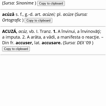
(
Sursa: Sinonime
)
Copy to clipboard
acúză
s. f., g.-d. art.
acúzei;
pl.
acúze
(
Sursa:
Ortografic
)
Copy to clipboard
ACUZÁ,
acúz,
vb. I. Tranz.
1.
A învinui, a învinovăți;
a imputa. 2. A arăta, a vădi, a manifesta o reacție. –
Din fr.
accuser,
lat.
accusare.
(
Sursa: DEX '09
)
Copy to clipboard