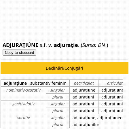
ADJURAȚIÚNE
s.f. v.
adjurație
. (
Sursa: DN
)
Copy to clipboard
Declinări/Conjugări
adjurațiune
substantiv feminin
nearticulat
articulat
nominativ-acuzativ
singular
adjurați
u
ne
adjurați
u
nea
plural
adjurați
u
ni
adjurați
u
nile
genitiv-dativ
singular
adjurați
u
ni
adjurați
u
nii
plural
adjurați
u
ni
adjurați
u
nilor
vocativ
singular
adjurați
u
ne, adjurați
u
neo
plural
adjurați
u
nilor