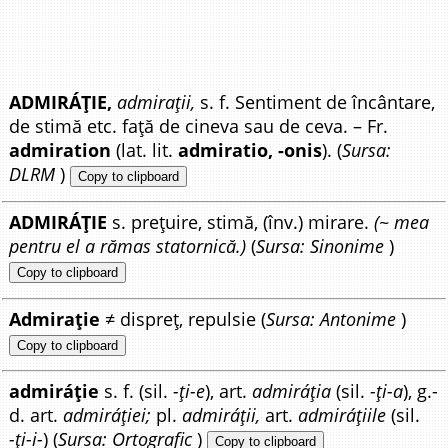
ADMIRÁȚIE,
admirații,
s. f. Sentiment de încântare,
de stimă etc. față de cineva sau de ceva. – Fr.
admiration
(lat. lit.
admiratio, -onis
). (
Sursa:
DLRM
)
Copy to clipboard
ADMIRÁȚIE
s. prețuire, stimă, (înv.) mirare.
(~ mea
pentru el a rămas statornică.)
(
Sursa: Sinonime
)
Copy to clipboard
Admirație
≠ dispreț, repulsie (
Sursa: Antonime
)
Copy to clipboard
admiráție
s. f. (sil.
-ți-e
), art.
admiráția
(sil.
-ți-a
), g.-
d. art.
admiráției;
pl.
admiráții,
art.
admiráțiile
(sil.
-ți-i-
) (
Sursa: Ortografic
)
Copy to clipboard