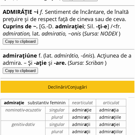
ADMIRÁȚIE ~i
f.
Sentiment de încântare, de înaltă
prețuire și de respect față de cineva sau de ceva.
Cuprins de ~.
[G.-D.
admirației
; Sil.
-ți-e
] /<fr.
admiration,
lat.
admiratio, ~onis
(
Sursa: NODEX
)
Copy to clipboard
admirațiúne
f. (lat.
admirátio, -ónis
). Acțiunea de a
admira. – Și
-ație
și
-are.
(
Sursa: Scriban
)
Copy to clipboard
Declinări/Conjugări
admirație
substantiv feminin
nearticulat
articulat
nominativ-acuzativ
singular
admir
a
ție
admir
a
ția
plural
admir
a
ții
admir
a
țiile
genitiv-dativ
singular
admir
a
ții
admir
a
ției
plural
admir
a
ții
admir
a
țiilor