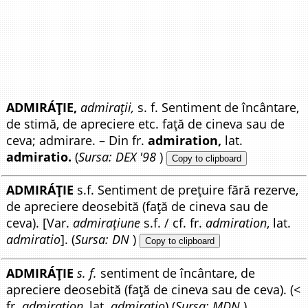
ADMIRÁȚIE,
admirații,
s. f. Sentiment de încântare,
de stimă, de apreciere etc. față de cineva sau de
ceva; admirare. – Din fr.
admiration,
lat.
admiratio.
(
Sursa: DEX '98
)
Copy to clipboard
ADMIRÁȚIE
s.f. Sentiment de prețuire fără rezerve,
de apreciere deosebită (față de cineva sau de
ceva). [Var.
admirațiune
s.f. / cf. fr.
admiration
, lat.
admiratio
]. (
Sursa: DN
)
Copy to clipboard
ADMIRÁȚIE
s. f.
sentiment de încântare, de
apreciere deosebită (față de cineva sau de ceva). (<
fr.
admiration
, lat.
admiratio
) (
Sursa: MDN
)