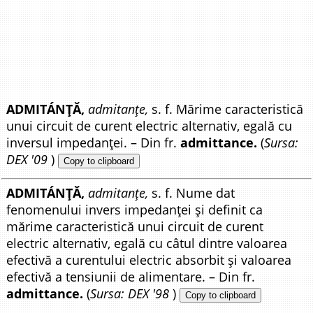
ADMITÁNȚĂ,
admitanțe,
s. f. Mărime caracteristică
unui circuit de curent electric alternativ, egală cu
inversul impedanței. – Din fr.
admittance.
(
Sursa:
DEX '09
)
Copy to clipboard
ADMITÁNȚĂ,
admitanțe,
s. f. Nume dat
fenomenului invers impedanței și definit ca
mărime caracteristică unui circuit de curent
electric alternativ, egală cu câtul dintre valoarea
efectivă a curentului electric absorbit și valoarea
efectivă a tensiunii de alimentare. – Din fr.
admittance.
(
Sursa: DEX '98
)
Copy to clipboard