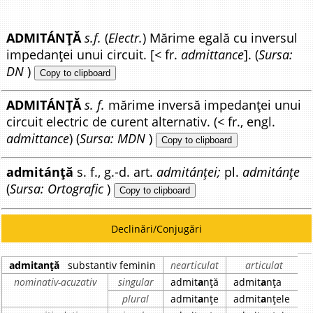
ADMITÁNȚĂ
s.f.
(
Electr.
) Mărime egală cu inversul
impedanței unui circuit. [< fr.
admittance
]. (
Sursa:
DN
)
Copy to clipboard
ADMITÁNȚĂ
s. f.
mărime inversă impedanței unui
circuit electric de curent alternativ. (< fr., engl.
admittance
) (
Sursa: MDN
)
Copy to clipboard
admitánță
s. f., g.-d. art.
admitánței;
pl.
admitánțe
(
Sursa: Ortografic
)
Copy to clipboard
Declinări/Conjugări
admitanță
substantiv feminin
nearticulat
articulat
nominativ-acuzativ
singular
admit
a
nță
admit
a
nța
plural
admit
a
nțe
admit
a
nțele