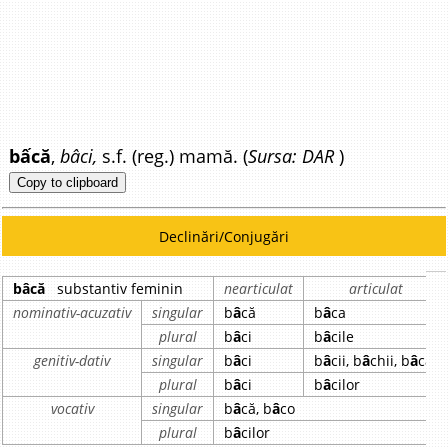
bấcă
,
bâci,
s.f. (reg.) mamă. (
Sursa: DAR
)
Copy to clipboard
Declinări/Conjugări
bâcă
substantiv feminin
nearticulat
articulat
nominativ-acuzativ
singular
b
â
că
b
â
ca
plural
b
â
ci
b
â
cile
genitiv-dativ
singular
b
â
ci
b
â
cii, b
â
chii, b
â
căi
plural
b
â
ci
b
â
cilor
vocativ
singular
b
â
că, b
â
co
plural
b
â
cilor