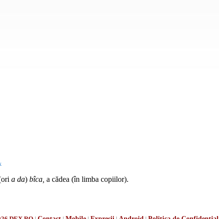
k
(ori
a da
)
bîca,
a cădea (în limba copiilor).
026 DEX.RO
|
Contact
|
Mobile
|
Expresii
|
Android
|
Politica de Confidențial