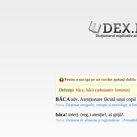
Pentru a naviga pe un cuvânt apăsaţi dublu c
Definiţii:
bâca
,
bâcă (substantiv feminin)
BẤCA
adv. Atenționare făcută unui copil 
Sursa:
Dicționar ortografic, ortoepic și morfologic al li
bấca
! interj. (reg.) atenție!, ai grijă!.
Sursa:
Dicționar de arhaisme și regionalisme
|
Permalin