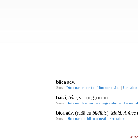
bâca
adv.
Sursa:
Dicționar ortografic al limbii române
|
Permalink
bấcă
,
bâci,
s.f. (reg.) mamă.
Sursa:
Dicționar de arhaisme și regionalisme
|
Permalin
bîca
adv. (rudă cu
bîldîbîc
).
Mold.
A face
Sursa:
Dicționaru limbii românești
|
Permalink
© 2