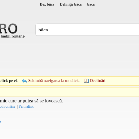
Dex bâca
Definiţie bâca
baca
lick pe el.
Schimbă navigarea la un click.
Declinări
mic care ar putea să se lovească.
mbii române
|
Permalink
k