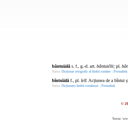
bântuiálă
s. f., g.-d. art.
bântuiélii;
pl.
bân
Sursa:
Dicționar ortografic al limbii române
|
Permalink
bîntuĭálă
f., pl.
ĭelĭ.
Acțiunea de a bîntui și
Sursa:
Dicționaru limbii românești
|
Permalink
© 2
Sursa: ww