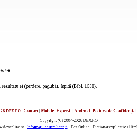
tuiéli
 rezultatu eĭ (perdere, pagubă). Ispită (Bibl. 1688).
026 DEX.RO
|
Contact
|
Mobile
|
Expresii
|
Android
|
Politica de Confidențial
Copyright (C) 2004-2026 DEX.RO
w.dexonline.ro -
Informații despre licență
- Dex Online - Dicționar explicativ al li