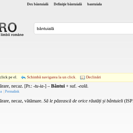
Dex bântuială
Definiţie bântuială
bantuiala
lick pe el.
Schimbă navigarea la un click.
Declinări
ărare, necaz. [
Pr.
: -
tu-ia-
] –
Bântui
+
suf.
-
eală.
-a
|
Permalink
ărare, necaz, vătămare.
Să le păzească de orice răutăți și bântuieli
(ISP