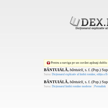
Pentru a naviga pe un cuvânt apăsaţi dublu c
BÂNTUIÁLĂ,
bântuieli,
s. f.
(
Pop.
) Sup
Sursa:
Dicționarul explicativ al limbii române, ediția a II
BÂNTUIÁLĂ,
bântuieli,
s. f.
(
Pop.
) Sup
Sursa:
Dicționarul limbii române moderne
|
Permalink