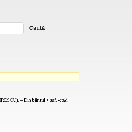
IRESCU). – Din
bântui
+
suf.
-eală.