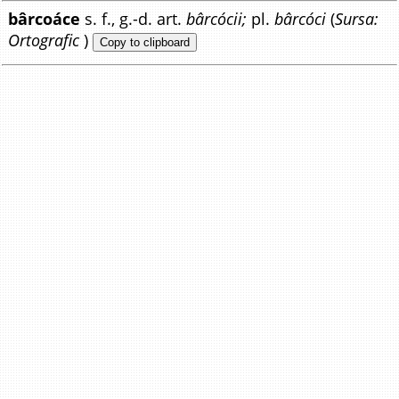
bârcoáce
s. f., g.-d. art.
bârcócii;
pl.
bârcóci
(
Sursa:
Ortografic
)
Copy to clipboard