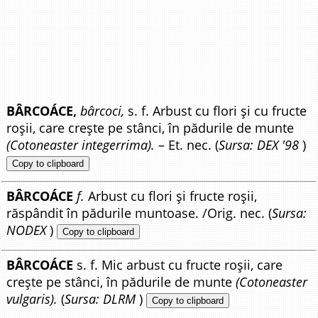
BÂRCOÁCE,
bârcoci,
s. f. Arbust cu flori și cu fructe
roșii, care crește pe stânci, în pădurile de munte
(Cotoneaster integerrima).
– Et. nec. (
Sursa: DEX '98
)
Copy to clipboard
BÂRCOÁCE
f.
Arbust cu flori și fructe roșii,
răspândit în pădurile muntoase. /Orig. nec. (
Sursa:
NODEX
)
Copy to clipboard
BÂRCOÁCE
s. f. Mic arbust cu fructe roșii, care
crește pe stânci, în pădurile de munte
(Cotoneaster
vulgaris).
(
Sursa: DLRM
)
Copy to clipboard