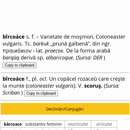
bîrcoáce
s. f. – Varietate de moșmon, Cotoneaster
vulgaris. Tc.
barkuk
„prună galbenă”, din ngr.
πραιϰόϰιον ‹ lat.
praecox.
De la forma arabă
barqŭq
derivă sp.
albaricoque.
(
Sursa: DER
)
Copy to clipboard
bîrcoáce
f., pl.
ocĭ.
Un copăcel rozaceŭ care crește
la munte (
cotoneaster vulgaris
). V.
scoruș.
(
Sursa:
Scriban
)
Copy to clipboard
Declinări/Conjugări
bârcoace
substantiv feminin
nearticulat
articulat