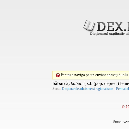
Pentru a naviga pe un cuvânt apăsaţi dublu c
băbấrcă,
băbấrci,
s.f. (pop. deprec.) feme
Sursa:
Dicționar de arhaisme și regionalisme
|
Permalin
© 2
Sursa: ww