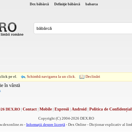
Dex băbârcă
Definiţie băbârcă
babarca
lick pe el.
Schimbă navigarea la un click.
Declinări
ie în vârstă
k
026 DEX.RO
|
Contact
|
Mobile
|
Expresii
|
Android
|
Politica de Confidențial
Copyright (C) 2004-2026 DEX.RO
w.dexonline.ro -
Informații despre licență
- Dex Online - Dicționar explicativ al li