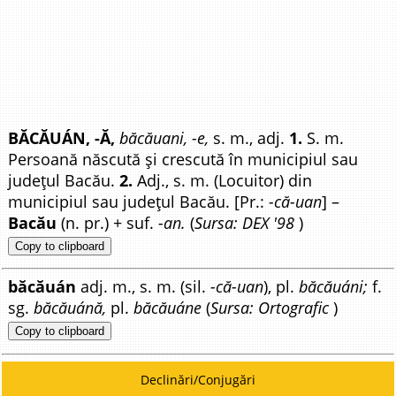
BĂCĂUÁN, -Ă,
băcăuani, -e,
s. m., adj.
1.
S. m.
Persoană născută și crescută în municipiul sau
județul Bacău.
2.
Adj., s. m. (Locuitor) din
municipiul sau județul Bacău. [Pr.:
-că-uan
] –
Bacău
(n. pr.) + suf.
-an.
(
Sursa: DEX '98
)
Copy to clipboard
băcăuán
adj. m., s. m. (sil.
-că-uan
), pl.
băcăuáni;
f.
sg.
băcăuánă,
pl.
băcăuáne
(
Sursa: Ortografic
)
Copy to clipboard
Declinări/Conjugări