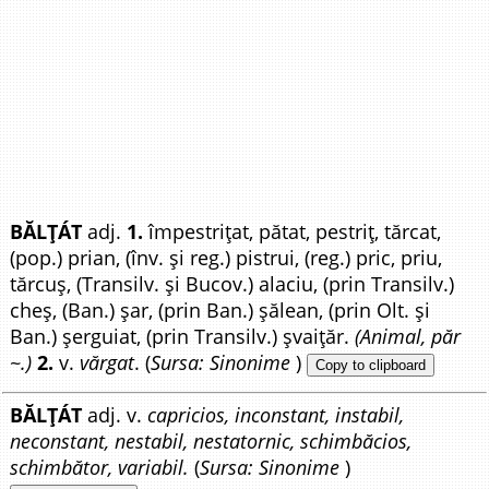
BĂLȚÁT
adj.
1.
împestrițat, pătat, pestriț, tărcat,
(pop.) prian, (înv. și reg.) pistrui, (reg.) pric, priu,
tărcuș, (Transilv. și Bucov.) alaciu, (prin Transilv.)
cheș, (Ban.) șar, (prin Ban.) șălean, (prin Olt. și
Ban.) șerguiat, (prin Transilv.) șvaițăr.
(Animal, păr
~.)
2.
v.
vărgat
. (
Sursa: Sinonime
)
Copy to clipboard
BĂLȚÁT
adj. v.
capricios, inconstant, instabil,
neconstant, nestabil, nestatornic, schimbăcios,
schimbător, variabil.
(
Sursa: Sinonime
)