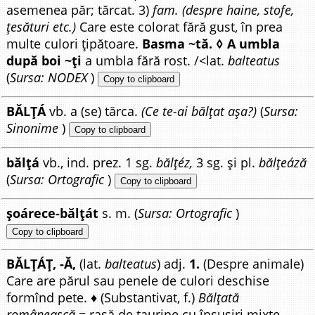
asemenea păr; tărcat. 3)
fam. (despre haine, stofe,
țesături etc.)
Care este colorat fără gust, în prea
multe culori țipătoare.
Basma ~tă. ◊ A umbla
după boi ~ți
a umbla fără rost. /<lat.
balteatus
(
Sursa: NODEX
)
Copy to clipboard
BĂLȚÁ
vb. a (se) tărca.
(Ce te-ai bălțat așa?)
(
Sursa:
Sinonime
)
Copy to clipboard
bălțá
vb., ind. prez. 1 sg.
bălțéz,
3 sg. și pl.
bălțeáză
(
Sursa: Ortografic
)
Copy to clipboard
șoárece-bălțát
s. m. (
Sursa: Ortografic
)
Copy to clipboard
BĂLȚÁȚ, -Ă,
(lat.
balteatus
) adj.
1.
(Despre animale)
Care are părul sau penele de culori deschise
formînd pete. ♦ (Substantivat, f.)
Bălțată
românească
= rasă de taurine cu însușiri mixte