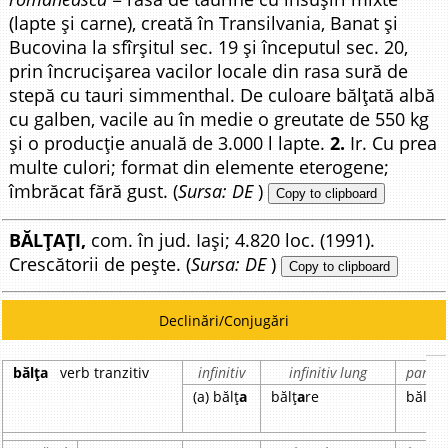
(lapte și carne), creată în Transilvania, Banat și
Bucovina la sfîrșitul sec. 19 și începutul sec. 20,
prin încrucișarea vacilor locale din rasa sură de
stepă cu tauri simmenthal. De culoare bălțată albă
cu galben, vacile au în medie o greutate de 550 kg
și o producție anuală de 3.000 l lapte.
2.
Ir. Cu prea
multe culori; format din elemente eterogene;
îmbrăcat fără gust. (
Sursa: DE
)
Copy to clipboard
BĂLȚAȚI,
com. în jud. Iași; 4.820 loc. (1991).
Crescătorii de pește. (
Sursa: DE
)
Copy to clipboard
Declinări/Conjugări
bălța
verb tranzitiv
infinitiv
infinitiv lung
partic
(a) bălț
a
bălț
a
re
bălț
a
t