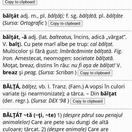
Copy to clipboard
bălțát
adj. m., pl.
bălțáți;
f. sg.
bălțátă,
pl.
bălțáte
(
Sursa: Ortografic
)
Copy to clipboard
bălțát, -ă
adj. (lat.
balteatus,
încins, adică „vărgat”.
V.
balț
). Cu pete marĭ albe pe trup:
cal bălțat.
Multicolor și fără gust:
îmbrăcăminte bălțată. Fig.
Iron.
Amestecat, neomogen:
societate bălțată.
Moțat, breaz, distins în rău:
nu fi așa de bălțat!
V.
breaz
și
peag.
(
Sursa: Scriban
)
Copy to clipboard
BĂLȚÁ,
bălțez,
vb. I. Tranz. (Fam.) A vopsi în culori
variate (și nearmonizate); a tărca. – Din
bălțat
(der. regr.). (
Sursa: DEX '98
)
Copy to clipboard
BĂLȚÁT ~tă (~ți, ~te)
1)
(despre părul sau penajul
animalelor)
Care are pete sau dungi de altă
culoare; tărcat. 2)
(despre animale)
Care are