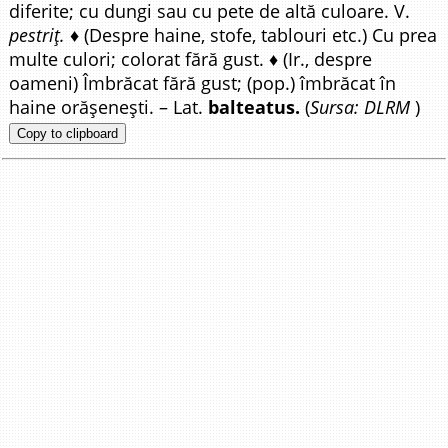
diferite; cu dungi sau cu pete de altă culoare. V.
pestriț.
♦ (Despre haine, stofe, tablouri etc.) Cu prea
multe culori; colorat fără gust. ♦ (Ir., despre
oameni) Îmbrăcat fără gust; (pop.) îmbrăcat în
haine orășenești. – Lat.
balteatus.
(
Sursa: DLRM
)
Copy to clipboard