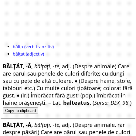
bălța (verb tranzitiv)
bălțat (adjectiv)
BĂLȚÁT, -Ă,
bălțați, -te,
adj. (Despre animale) Care
are părul sau penele de culori diferite; cu dungi
sau cu pete de altă culoare. ♦ (Despre haine, stofe,
tablouri etc.) Cu multe culori țipătoare; colorat fără
gust. ♦ (Ir.) Îmbrăcat fără gust; (pop.) îmbrăcat în
haine orășenești. – Lat.
balteatus.
(
Sursa: DEX '98
)
Copy to clipboard
BĂLȚÁT, -Ă,
bălțați, -te,
adj. (Despre animale, rar
despre păsări) Care are părul sau penele de culori