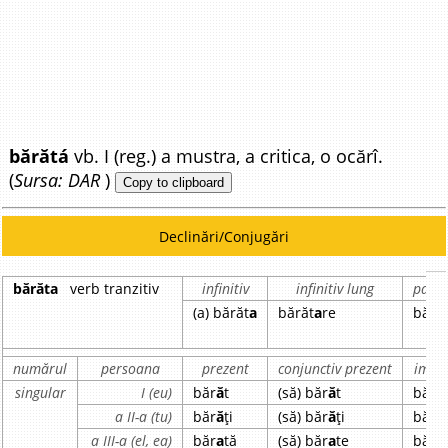
bărătá
vb. I (reg.) a mustra, a critica, o ocărî.
(
Sursa: DAR
)
Copy to clipboard
Declinări/Conjugări
bărăta
verb tranzitiv
infinitiv
infinitiv lung
parti
(a) bărăt
a
bărăt
a
re
bără
numărul
persoana
prezent
conjunctiv prezent
imper
singular
I (eu)
băr
ă
t
(să) băr
ă
t
bără
a II-a (tu)
băr
ă
ți
(să) băr
ă
ți
bără
a III-a (el, ea)
băr
a
tă
(să) băr
a
te
bără