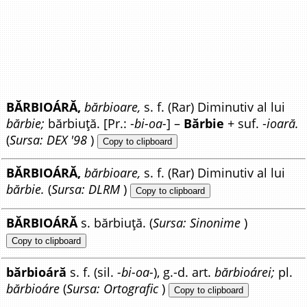
BĂRBIOÁRĂ,
bărbioare,
s. f. (Rar) Diminutiv al lui
bărbie;
bărbiuță. [Pr.: -
bi-oa-
] –
Bărbie
+ suf. -
ioară.
(
Sursa: DEX '98
)
Copy to clipboard
BĂRBIOÁRĂ,
bărbioare,
s. f. (Rar) Diminutiv al lui
bărbie.
(
Sursa: DLRM
)
Copy to clipboard
BĂRBIOÁRĂ
s. bărbiuță. (
Sursa: Sinonime
)
Copy to clipboard
bărbioáră
s. f. (sil.
-bi-oa-
), g.-d. art.
bărbioárei;
pl.
bărbioáre
(
Sursa: Ortografic
)
Copy to clipboard