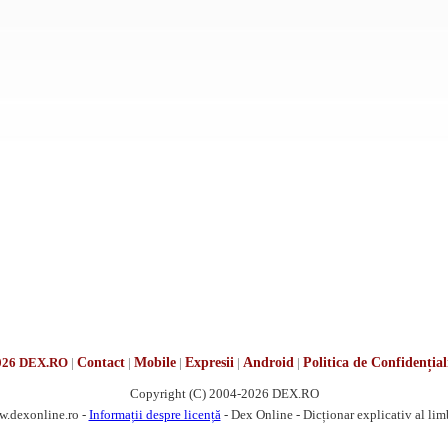
026 DEX.RO
|
Contact
|
Mobile
|
Expresii
|
Android
|
Politica de Confidențial
Copyright (C) 2004-2026 DEX.RO
w.dexonline.ro -
Informații despre licență
- Dex Online - Dicționar explicativ al li