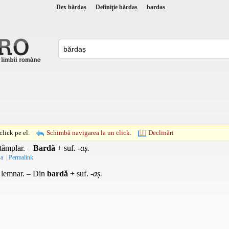
Dex bărdaș
Definiţie bărdaș
bardas
lick pe el.
Schimbă navigarea la un click.
Declinări
tâmplar. –
Bardă
+
suf.
-
aș.
-a
|
Permalink
 lemnar. – Din
bardă
+
suf.
-aș.