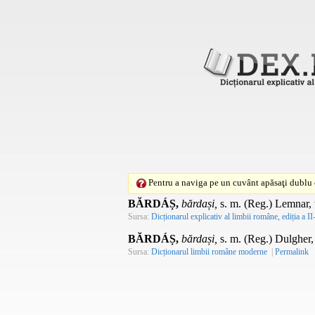
Pentru a naviga pe un cuvânt apăsaţi dublu c
BĂRDÁȘ,
bărdași,
s. m.
(
Reg.
) Lemnar, 
Sursa:
Dicționarul explicativ al limbii române, ediția a II
BĂRDÁȘ,
bărdași,
s. m.
(
Reg.
) Dulgher,
Sursa:
Dicționarul limbii române moderne
|
Permalink