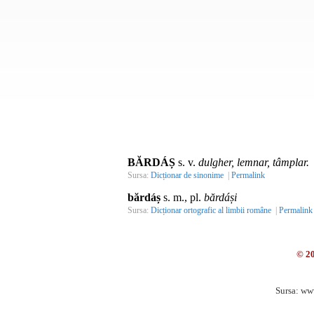
BĂRDÁȘ
s. v.
dulgher, lemnar, tâmplar.
Sursa:
Dicționar de sinonime
|
Permalink
bărdáș
s. m., pl.
bărdáși
Sursa:
Dicționar ortografic al limbii române
|
Permalink
© 2
Sursa: ww