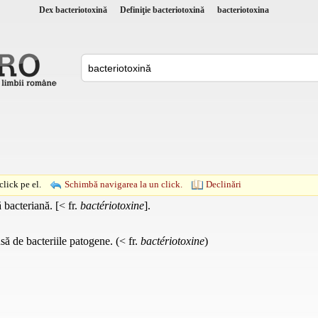
Dex bacteriotoxină
Definiţie bacteriotoxină
bacteriotoxina
lick pe el.
Schimbă navigarea la un click.
Declinări
 bacteriană. [< fr.
bactériotoxine
].
ă de bacteriile patogene. (< fr.
bactériotoxine
)