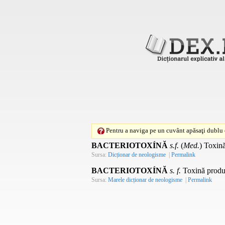
Pentru a naviga pe un cuvânt apăsaţi dublu c
BACTERIOTOXÍNĂ
s.f.
(
Med.
) Toxină
Sursa:
Dicționar de neologisme
|
Permalink
BACTERIOTOXÍNĂ
s. f.
Toxină produs
Sursa:
Marele dicționar de neologisme
|
Permalink