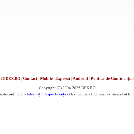
026 DEX.RO
|
Contact
|
Mobile
|
Expresii
|
Android
|
Politica de Confidențial
Copyright (C) 2004-2026 DEX.RO
w.dexonline.ro -
Informații despre licență
- Dex Online - Dicționar explicativ al li