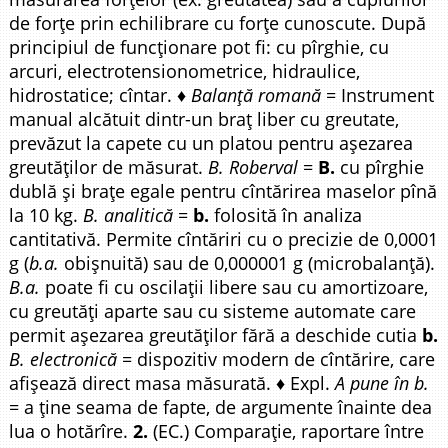
de forțe prin echilibrare cu forțe cunoscute. După
principiul de funcționare pot fi: cu pîrghie, cu
arcuri, electrotensionometrice, hidraulice,
hidrostatice; cîntar. ♦
Balanță romană
= Instrument
manual alcătuit dintr-un braț liber cu greutate,
prevăzut la capete cu un platou pentru așezarea
greutăților de măsurat.
B. Roberval
=
B.
cu pîrghie
dublă și brațe egale pentru cîntărirea maselor pînă
la 10 kg.
B. analitică
=
b.
folosită în analiza
cantitativă. Permite cîntăriri cu o precizie de 0,0001
g (
b.a.
obișnuită) sau de 0,000001 g (microbalanță).
B.a.
poate fi cu oscilații libere sau cu amortizoare,
cu greutăți aparte sau cu sisteme automate care
permit așezarea greutăților fără a deschide cutia
b.
B. electronică
= dispozitiv modern de cîntărire, care
afișează direct masa măsurată. ♦ Expl.
A pune în b.
= a ține seama de fapte, de argumente înainte dea
lua o hotărîre.
2.
(EC.) Comparație, raportare între