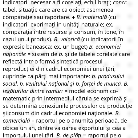
indicatorii necesar a fi corelați, echilibrați;
concr.
tabel, situație care are ca obiect asemenea
comparație sau raportare. ♦
B. materială
(cu
indicatorii exprimați în unități naturale; ex.
comparația între resurse și consum, în tone, în
cazul unui produs).
B. valorică
(cu indicatorii în
expresie bănească; ex. un buget)
B. economiei
naționale
= sistem de
b.
și de tabele corelate care
reflectă într-o formă sintetică procesul
reproducției din cadrul economiei unei țări;
cuprinde ca părți mai importante:
b. produsului
social, b. venitului național și b. forței de muncă. B.
legăturilor dintre ramuri
= model economico-
matematic prin intermediul căruia se exprimă și
se determină conexiunile proceselor de producție
și consum din cadrul economiei naționale.
B.
comercială
= raportul pe o anumită perioadă, de
obicei un an, dintre valoarea exportului și cea a
importului unei țări.
B. de plăți
= raportul pe o