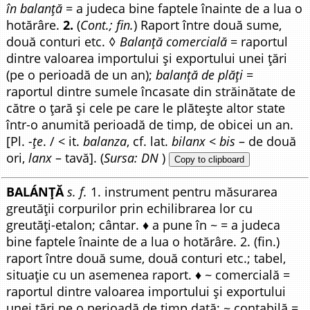
în balanță
= a judeca bine faptele înainte de a lua o
hotărâre.
2.
(
Cont.; fin.
) Raport între două sume,
două conturi etc. ◊
Balanță comercială
= raportul
dintre valoarea importului și exportului unei țări
(pe o perioadă de un an);
balanță de plăți
=
raportul dintre sumele încasate din străinătate de
către o țară și cele pe care le plătește altor state
într-o anumită perioadă de timp, de obicei un an.
[Pl.
-țe
. / < it.
balanza
, cf. lat.
bilanx
<
bis
– de două
ori,
lanx
– tavă]. (
Sursa: DN
)
Copy to clipboard
BALÁNȚĂ
s. f.
1. instrument pentru măsurarea
greutății corpurilor prin echilibrarea lor cu
greutăți-etalon; cântar. ♦ a pune în ~ = a judeca
bine faptele înainte de a lua o hotărâre. 2. (fin.)
raport între două sume, două conturi etc.; tabel,
situație cu un asemenea raport. ♦ ~ comercială =
raportul dintre valoarea importului și exportului
unei țări pe o perioadă de timp dată; ~ contabilă =