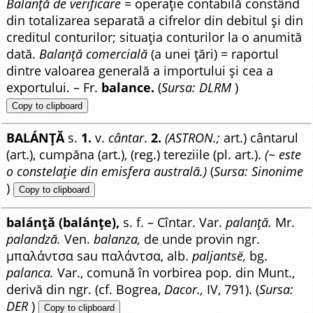
Balanță de verificare =
operație contabilă constând
din totalizarea separată a cifrelor din debitul și din
creditul conturilor; situația conturilor la o anumită
dată.
Balanță comercială
(a unei țări) = raportul
dintre valoarea generală a importului și cea a
exportului. – Fr.
balance.
(
Sursa: DLRM
)
Copy to clipboard
BALÁNȚĂ
s.
1.
v.
cântar
.
2.
(ASTRON.;
art.) cântarul
(art.), cumpăna (art.), (reg.) tereziile (pl. art.).
(~ este
o constelație din emisfera australă.)
(
Sursa: Sinonime
)
Copy to clipboard
balánță (balánțe),
s. f. – Cîntar. Var.
palanță.
Mr.
palandză.
Ven.
balanza,
de unde provin ngr.
μπαλάντσα sau παλάντσα, alb.
paljantsë,
bg.
palanca.
Var., comună în vorbirea pop. din Munt.,
derivă din ngr. (cf. Bogrea,
Dacor.,
IV, 791). (
Sursa:
DER
)
Copy to clipboard