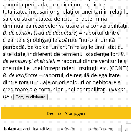
anumită perioadă, de obicei un an, dintre
totalitatea încasărilor și plăților unei țări în relațiile
sale cu străinătatea; deficitul ei determină
diminuarea rezervelor valutare și a convertibilității.
B. de conturi
(sau
de decontare
) = raportul dintre
creanțele și obligațiile apărute într-o anumită
perioadă, de obicei un an, în relațiile unui stat cu
alte state, indiferent de termenul scadenței lor.
B.
de venituri și cheltuieli
= raportul dintre veniturile și
cheltuielile unei întreprinderi, instituții etc. (CONT.)
B. de verificare
= raportul, de regulă de egalitate,
dintre totalul rulajelor ori soldurilor debitoare și
creditoare ale conturilor unei contabilități. (
Sursa:
DE
)
Copy to clipboard
Declinări/Conjugări
balanța
verb tranzitiv
infinitiv
infinitiv lung
par