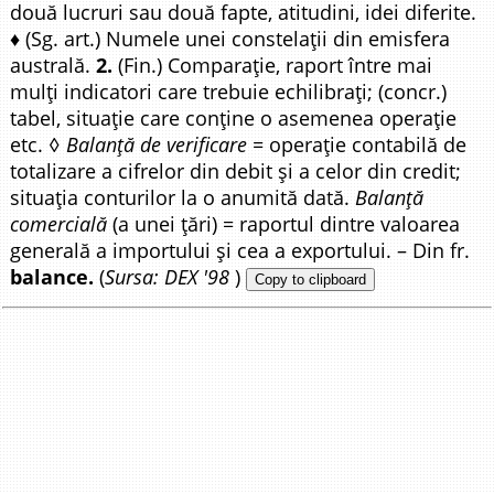
două lucruri sau două fapte, atitudini, idei diferite.
♦ (Sg. art.) Numele unei constelații din emisfera
australă.
2.
(Fin.) Comparație, raport între mai
mulți indicatori care trebuie echilibrați; (concr.)
tabel, situație care conține o asemenea operație
etc. ◊
Balanță de verificare =
operație contabilă de
totalizare a cifrelor din debit și a celor din credit;
situația conturilor la o anumită dată.
Balanță
comercială
(a unei țări) = raportul dintre valoarea
generală a importului și cea a exportului. – Din fr.
balance.
(
Sursa: DEX '98
)
Copy to clipboard