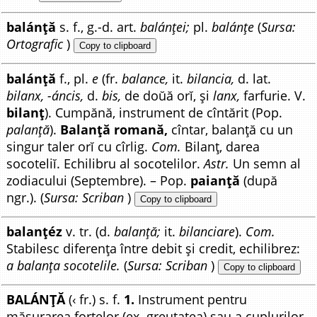
balánță
s. f., g.-d. art.
balánței;
pl.
balánțe
(
Sursa:
Ortografic
)
Copy to clipboard
balánță
f., pl.
e
(fr.
balance,
it.
bilancia,
d. lat.
bilanx, -áncis,
d.
bis,
de doŭă orĭ, și
lanx,
farfurie. V.
bilanț
). Cumpănă, instrument de cîntărit (Pop.
palanță
).
Balanță romană,
cîntar, balanță cu un
singur taler orĭ cu cîrlig.
Com.
Bilanț, darea
socoteliĭ. Echilibru al socotelilor.
Astr.
Un semn al
zodiacului (Septembre). – Pop.
paianță
(după
ngr.). (
Sursa: Scriban
)
Copy to clipboard
balanțéz
v. tr. (d.
balanță;
it.
bilanciare
).
Com.
Stabilesc diferența între debit și credit, echilibrez:
a balanța socotelile.
(
Sursa: Scriban
)
Copy to clipboard
BALÁNȚĂ
(‹ fr.) s. f.
1.
Instrument pentru
măsurarea forțelor (ex. greutatea) sau a cuplurilor