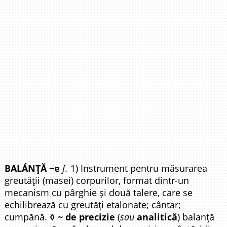
BALÁNȚĂ ~e
f.
1) Instrument pentru măsurarea
greutății (masei) corpurilor, format dintr-un
mecanism cu pârghie și două talere, care se
echilibrează cu greutăți etalonate; cântar;
cumpănă.
◊ ~ de precizie
(
sau
analitică
) balanță