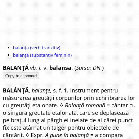
balanța (verb tranzitiv)
balanță (substantiv feminin)
BALANȚÁ
vb. I.
v.
balansa
. (
Sursa: DN
)
Copy to clipboard
BALÁNȚĂ,
balanțe,
s. f.
1.
Instrument pentru
măsurarea greutății corpurilor prin echilibrarea lor
cu greutăți etalonate. ◊
Balanță romană =
cântar cu
o singură greutate etalonată, care se deplasează
pe brațul lung al pârghiei inelate de al cărei punct
fix este atârnat un talger pentru obiectele de
cântărit. ◊ Expr.
A pune în balanță =
a compara