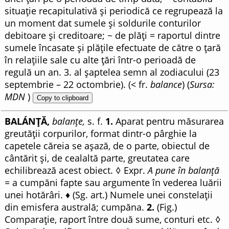
situație recapitulativă și periodică ce regrupează la
un moment dat sumele și soldurile conturilor
debitoare și creditoare; ~ de plăți = raportul dintre
sumele încasate și plățile efectuate de către o țară
în relațiile sale cu alte țări într-o perioadă de
regulă un an. 3. al șaptelea semn al zodiacului (23
septembrie – 22 octombrie). (< fr.
balance
) (
Sursa:
MDN
)
Copy to clipboard
BALÁNȚĂ,
balanțe,
s. f.
1.
Aparat pentru măsurarea
greutății corpurilor, format dintr-o pârghie la
capetele căreia se așază, de o parte, obiectul de
cântărit și, de cealaltă parte, greutatea care
echilibrează acest obiect. ◊ Expr.
A pune în balanță
=
a cumpăni fapte sau argumente în vederea luării
unei hotărâri. ♦ (Sg. art.) Numele unei constelații
din emisfera australă; cumpăna.
2.
(Fig.)
Comparație, raport între două sume, conturi etc. ◊