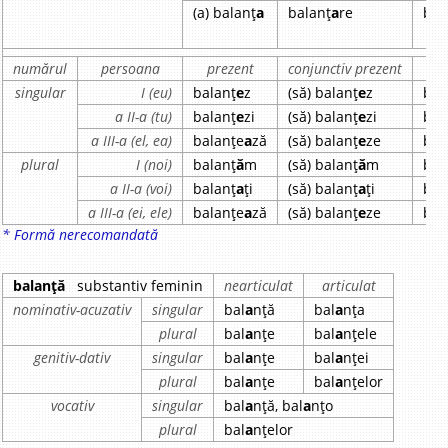
(a) balanț
a
balanț
a
re
bal
numărul
persoana
prezent
conjunctiv prezent
imp
singular
I (eu)
balanț
e
z
(să) balanț
e
z
bal
a II-a (tu)
balanț
e
zi
(să) balanț
e
zi
bal
a III-a (el, ea)
balanțe
a
ză
(să) balanț
e
ze
bal
plural
I (noi)
balanț
ă
m
(să) balanț
ă
m
bal
a II-a (voi)
balanț
a
ți
(să) balanț
a
ți
bal
a III-a (ei, ele)
balanțe
a
ză
(să) balanț
e
ze
bal
* Formă nerecomandată
balanță
substantiv feminin
nearticulat
articulat
nominativ-acuzativ
singular
bal
a
nță
bal
a
nța
plural
bal
a
nțe
bal
a
nțele
genitiv-dativ
singular
bal
a
nțe
bal
a
nței
plural
bal
a
nțe
bal
a
nțelor
vocativ
singular
bal
a
nță, bal
a
nțo
plural
bal
a
nțelor