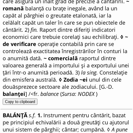
care asigură un înalt grad de precizie a cântăririi.
~
romană
balanță cu brațe inegale, având la un
capăt al pârghiei o greutate etalonată, iar la
celălalt capăt un taler în care se pun obiectele de
cântărit. 2)
fin.
Raport dintre diferiți indicatori
economici care trebuie corelați sau echilibrați.
◊ ~
de verificare
operație contabilă prin care se
controlează exactitatea înregistrărilor în conturi la
o anumită dată.
~ comercială
raportul dintre
valoarea generală a importului și a exportului unei
țări într-o anumită perioadă. 3)
la sing.
Constelație
din emisfera australă.
◊ Zodia ~ei
unul din cele
douăsprezece sectoare ale zodiacului. [G.-D.
balanței
] /<fr.
balance
(
Sursa: NODEX
)
Copy to clipboard
BALÁNȚĂ
s.f.
1.
Instrument pentru cântărit, bazat
pe principiul echivalării a două greutăți cu ajutorul
unui sistem de pârghii; cântar; cumpănă. ◊
A pune