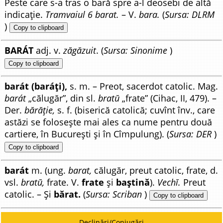
Peste care s-a tras o bară spre a-l deosebi de altă
indicație.
Tramvaiul 6 barat.
– V.
bara.
(
Sursa: DLRM
)
Copy to clipboard
BARÁT
adj. v.
zăgăzuit
. (
Sursa: Sinonime
)
Copy to clipboard
barát (baráți),
s. m. – Preot, sacerdot catolic. Mag.
barát
„călugăr”, din sl.
bratŭ
„frate” (Cihac, II, 479). –
Der.
bărăție,
s. f. (biserică catolică; cuvînt înv., care
astăzi se folosește mai ales ca nume pentru două
cartiere, în București și în Cîmpulung). (
Sursa: DER
)
Copy to clipboard
barát
m. (ung.
barat,
călugăr, preut catolic, frate, d.
vsl.
bratŭ,
frate. V.
frate
și
baștină
).
Vechĭ.
Preut
catolic. – Și
bărat.
(
Sursa: Scriban
)
Copy to clipboard
Declinări/Conjugări