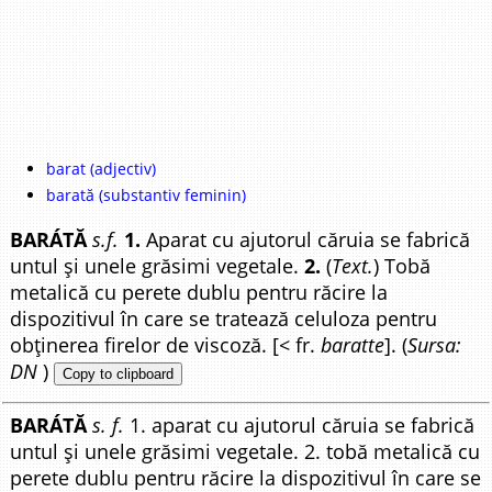
barat (adjectiv)
barată (substantiv feminin)
BARÁTĂ
s.f.
1.
Aparat cu ajutorul căruia se fabrică
untul și unele grăsimi vegetale.
2.
(
Text.
) Tobă
metalică cu perete dublu pentru răcire la
dispozitivul în care se tratează celuloza pentru
obținerea firelor de viscoză. [< fr.
baratte
]. (
Sursa:
DN
)
Copy to clipboard
BARÁTĂ
s. f.
1. aparat cu ajutorul căruia se fabrică
untul și unele grăsimi vegetale. 2. tobă metalică cu
perete dublu pentru răcire la dispozitivul în care se