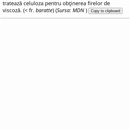
tratează celuloza pentru obținerea firelor de
viscoză. (< fr.
baratte
) (
Sursa: MDN
)
Copy to clipboard