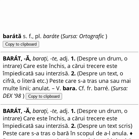
barátă
s. f., pl.
baráte
(
Sursa: Ortografic
)
Copy to clipboard
BARÁT, -Ă,
barați, -te,
adj.
1.
(Despre un drum, o
intrare) Care este închis, a cărui trecere este
împiedicată sau interzisă.
2.
(Despre un text, o
cifră, o literă etc.) Peste care s-a tras una sau mai
multe linii; anulat. – V.
bara.
Cf. fr. barré. (
Sursa:
DEX '98
)
Copy to clipboard
BARÁT, -Ă,
barați, -te,
adj.
1.
(Despre un drum, o
intrare) Care este închis, a cărui trecere este
împiedicată sau interzisă.
2.
(Despre un text scris)
Peste care s-a tras o bară în scopul de a-l anula. ♦