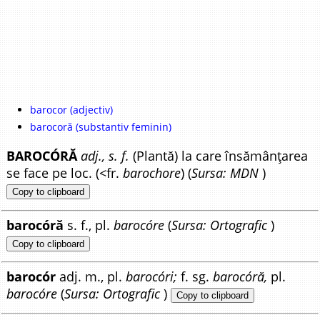
barocor (adjectiv)
barocoră (substantiv feminin)
BAROCÓRĂ
adj., s. f.
(Plantă) la care însămânțarea
se face pe loc. (<fr.
barochore
) (
Sursa: MDN
)
Copy to clipboard
barocóră
s. f., pl.
barocóre
(
Sursa: Ortografic
)
Copy to clipboard
barocór
adj. m., pl.
barocóri;
f. sg.
barocóră,
pl.
barocóre
(
Sursa: Ortografic
)
Copy to clipboard