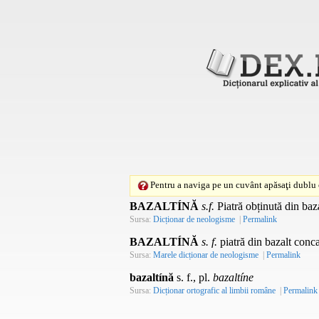
Pentru a naviga pe un cuvânt apăsaţi dublu c
BAZALTÍNĂ
s.f.
Piatră obținută din baza
Sursa:
Dicționar de neologisme
|
Permalink
BAZALTÍNĂ
s. f.
piatră din bazalt conca
Sursa:
Marele dicționar de neologisme
|
Permalink
bazaltínă
s. f., pl.
bazaltíne
Sursa:
Dicționar ortografic al limbii române
|
Permalink