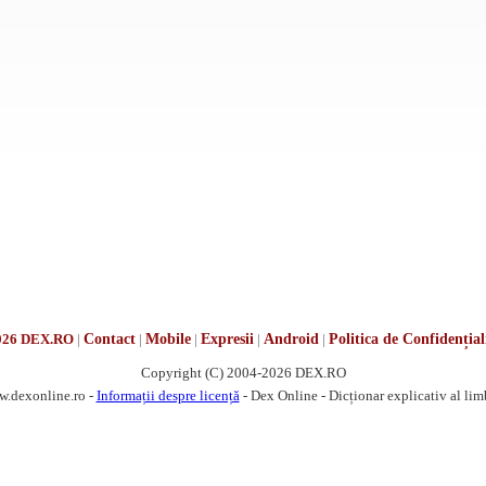
026 DEX.RO
|
Contact
|
Mobile
|
Expresii
|
Android
|
Politica de Confidențial
Copyright (C) 2004-2026 DEX.RO
w.dexonline.ro -
Informații despre licență
- Dex Online - Dicționar explicativ al li