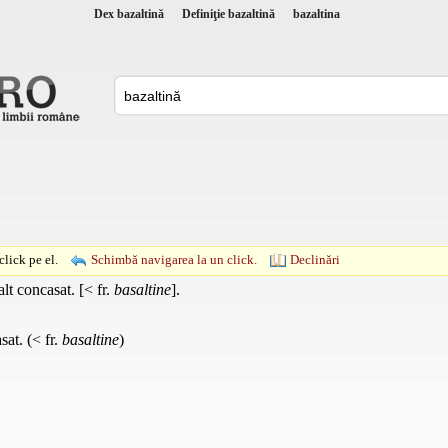
Dex bazaltină
Definiţie bazaltină
bazaltina
lick pe el.
Schimbă navigarea la un click.
Declinări
lt concasat. [< fr.
basaltine
].
sat. (< fr.
basaltine
)