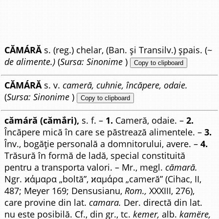
CĂMÁRĂ
s. (reg.) chelar, (Ban. și Transilv.) șpais. (~
de alimente.)
(
Sursa: Sinonime
)
Copy to clipboard
CĂMÁRĂ
s. v.
cameră, cuhnie, încăpere, odaie.
(
Sursa: Sinonime
)
Copy to clipboard
cămáră (cămắri),
s. f. –
1.
Cameră, odaie. –
2.
Încăpere mică în care se păstrează alimentele. –
3.
Înv., bogăție personală a domnitorului, avere. –
4.
Trăsură în formă de ladă, special constituită
pentru a transporta valori. – Mr., megl.
cămară.
Ngr. ϰάμαρα „boltă”, ϰαμάρα „cameră” (Cihac, II,
487; Meyer 169; Densusianu,
Rom.,
XXXIII, 276),
care provine din lat.
camara.
Der. directă din lat.
nu este posibilă. Cf., din gr., tc.
kemer,
alb.
kamëre,