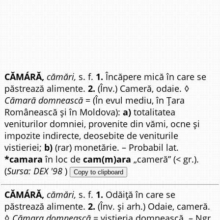
CĂMÁRĂ,
cămări,
s. f.
1.
Încăpere mică în care se
păstrează alimente.
2.
(Înv.) Cameră, odaie. ◊
Cămară domnească
= (În evul mediu, în Țara
Românească și în Moldova):
a)
totalitatea
veniturilor domniei, provenite din vămi, ocne și
impozite indirecte, deosebite de veniturile
vistieriei;
b)
(rar) monetărie. – Probabil lat.
*camara
în loc de
cam(m)ara
„cameră” (< gr.).
(
Sursa: DEX '98
)
Copy to clipboard
CĂMÁRĂ,
cămări,
s. f.
1.
Odăiță în care se
păstrează alimente.
2.
(Înv. și arh.) Odaie, cameră.
◊
Cămara domnească
= vistieria domnească. – Ngr.