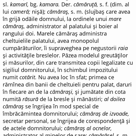
sl.
kamarĭ,
bg.
kamara.
Der.
cămăruță,
s. f. (dim. al
lui
cameră;
nișă);
cămăraș,
s. m. (slujbaș care avea
în grijă odăile domnului, la ordinele unui
mare
cămăraș,
administrator al palatului și boier al
rangului doi. Marele cămăraș administra
cheltuielile palatului, avea monopolul
cumpărăturilor, îi supraveghea pe negustorii
raia
și activitățile breslelor. Păzea modelul greutăților
și măsurilor, din care transmitea copii legalizate cu
sigiliul domnitorului, în schimbul impozitului
numit
cotărit.
Nu avea loc în sfat; primea ce
rămînea din banii de cheltuieli pentru palat, daruri
în fiecare an de la
cămărași,
și jumătate din cota
numită
răsură
de la bresle și mănăstiri;
al doilea
cămăraș
se îngrijea în mod special de
îmbrăcămintea domnitorului;
cămăraș de izvoade,
secretar personal, se îngrijea de corespondență și
de actele domnitorului;
cămăraș al ocnelor,
administrator al minelor de sare;
cămărășel,
s. m.