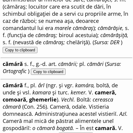
(cămăraș; locuitor care era scutit de dări, în
schimbul obligației de a servi cu propriile arme, în
caz de război; se numea așa, deoarece
comandantul lui era
marele cămăraș
);
cămărășie,
s.
f. (funcția de
cămăraș;
biroul acestuia);
cămărășiță,
s. f. (nevastă de
cămăraș;
chelăriță). (
Sursa: DER
)
Copy to clipboard
cămáră
s. f., g.-d. art.
cămării;
pl.
cămări
(
Sursa:
Ortografic
)
Copy to clipboard
cămáră
f., pl.
ắrĭ
(ngr. și vgr.
kamára,
boltă, de
unde și vsl.
kamara
și turc.
kemer.
V.
cameră,
comoară, ghemerlie
).
Vechĭ.
Boltă:
cereasca
cămară
(Con. 256). Cameră, odaĭe. Vistieria
domnească. Administrațiunea acesteĭ vistieriĭ.
Azĭ.
Cameră maĭ mică de păstrat alimentele uneĭ
gospodăriĭ:
o cămară bogată.
– În est
camară.
V.