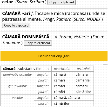
celar.
(
Sursa: Scriban
)
Copy to clipboard
CĂMÁRĂ ~ări
f.
Încăpere mică (răcoroasă) unde se
păstrează alimente. /<ngr.
kamara
(
Sursa: NODEX
)
Copy to clipboard
CĂMARĂ DOMNEÁSCĂ
s. v.
tezaur, vistierie.
(
Sursa:
Sinonime
)
Copy to clipboard
Declinări/Conjugări
cămară
substantiv feminin
nearticulat
articulat
nominativ-acuzativ
singular
căm
a
ră
căm
a
ra
plural
căm
ă
ri
căm
ă
rile
genitiv-dativ
singular
căm
ă
ri
căm
ă
rii
plural
căm
ă
ri
căm
ă
rilor
vocativ
singular
căm
a
ră, căm
a
ro
plural
căm
ă
rilor