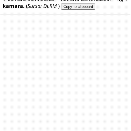
kamara.
(
Sursa: DLRM
)
Copy to clipboard