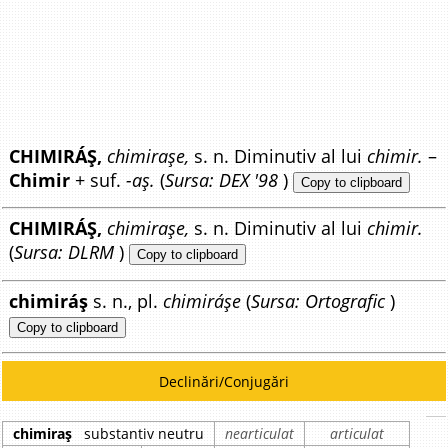
CHIMIRÁȘ,
chimirașe,
s. n. Diminutiv al lui
chimir.
–
Chimir
+ suf.
-aș.
(
Sursa: DEX '98
)
Copy to clipboard
CHIMIRÁȘ,
chimirașe,
s. n. Diminutiv al lui
chimir.
(
Sursa: DLRM
)
Copy to clipboard
chimiráș
s. n., pl.
chimiráșe
(
Sursa: Ortografic
)
Copy to clipboard
Declinări/Conjugări
chimiraș
substantiv neutru
nearticulat
articulat