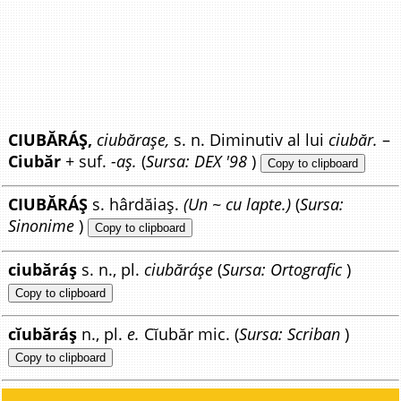
CIUBĂRÁȘ,
ciubărașe,
s. n. Diminutiv al lui
ciubăr.
–
Ciubăr
+ suf.
-aș.
(
Sursa: DEX '98
)
Copy to clipboard
CIUBĂRÁȘ
s. hârdăiaș.
(Un ~ cu lapte.)
(
Sursa:
Sinonime
)
Copy to clipboard
ciubăráș
s. n., pl.
ciubăráșe
(
Sursa: Ortografic
)
Copy to clipboard
cĭubăráș
n., pl.
e.
Cĭubăr mic. (
Sursa: Scriban
)
Copy to clipboard