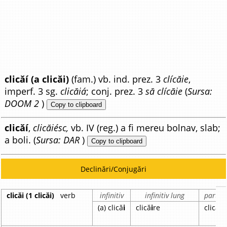
clicăí (a clicăi)
(fam.) vb. ind. prez. 3
clícăie
,
imperf. 3 sg.
clicăiá
; conj. prez. 3
să clícăie
(
Sursa:
DOOM 2
)
Copy to clipboard
clicăí
,
clicăiésc,
vb. IV (reg.) a fi mereu bolnav, slab;
a boli. (
Sursa: DAR
)
Copy to clipboard
Declinări/Conjugări
clicăi (1 clicăi)
verb
infinitiv
infinitiv lung
partici
(a) clică
i
clică
i
re
clică
i
t