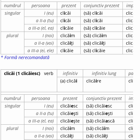
numărul
persoana
prezent
conjunctiv prezent
imperf
singular
I (eu)
cl
i
căi
(să) cl
i
căi
clicăi
a
a II-a (tu)
cl
i
căi
(să) cl
i
căi
clicăi
a
a III-a (el, ea)
cl
i
căie
(să) cl
i
căie
clicăi
a
plural
I (noi)
clică
i
m
(să) clică
i
m
clicăi
a
a II-a (voi)
clică
i
ți
(să) clică
i
ți
clicăi
a
a III-a (ei, ele)
cl
i
căie
(să) cl
i
căie
clicăi
a
* Formă nerecomandată
clicăi (1 clicăiesc)
verb
infinitiv
infinitiv lung
partic
(a) clică
i
clică
i
re
clică
i
numărul
persoana
prezent
conjunctiv prezent
imper
singular
I (eu)
clicăi
e
sc
(să) clicăi
e
sc
clicăi
a II-a (tu)
clicăi
e
ști
(să) clicăi
e
ști
clicăi
a III-a (el, ea)
clicăi
e
ște
(să) clicăi
a
scă
clicăi
plural
I (noi)
clică
i
m
(să) clică
i
m
clicăi
a II-a (voi)
clică
i
ți
(să) clică
i
ți
clicăi