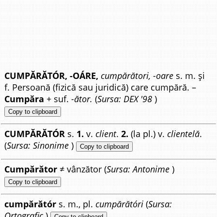
CUMPĂRĂTÓR, -OÁRE,
cumpărători, -oare
s. m. și
f. Persoană (fizică sau juridică) care cumpără. –
Cumpăra
+ suf.
-ător.
(
Sursa: DEX '98
)
Copy to clipboard
CUMPĂRĂTÓR
s.
1.
v.
client
.
2.
(la pl.) v.
clientelă
.
(
Sursa: Sinonime
)
Copy to clipboard
Cumpărător
≠ vânzător (
Sursa: Antonime
)
Copy to clipboard
cumpărătór
s. m., pl.
cumpărătóri
(
Sursa:
Ortografic
)
Copy to clipboard