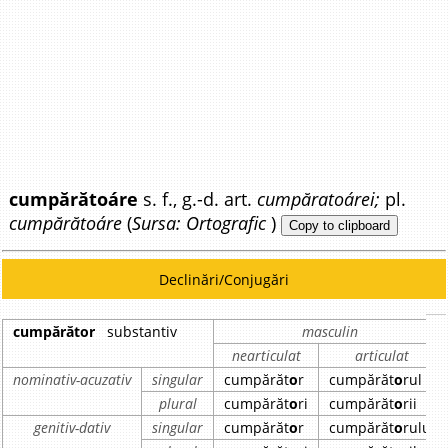
cumpărătoáre
s. f., g.-d. art.
cumpăratoárei;
pl.
cumpărătoáre
(
Sursa: Ortografic
)
Copy to clipboard
Declinări/Conjugări
cumpărător
substantiv
masculin
nearticulat
articulat
nominativ-acuzativ
singular
cumpărăt
o
r
cumpărăt
o
rul
plural
cumpărăt
o
ri
cumpărăt
o
rii
genitiv-dativ
singular
cumpărăt
o
r
cumpărăt
o
rului