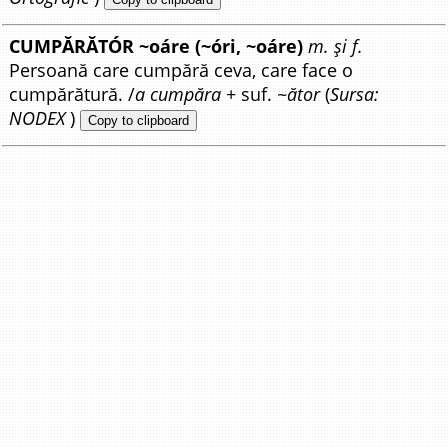
CUMPĂRĂTÓR ~oáre (~óri, ~oáre)
m. și f.
Persoană care cumpără ceva, care face o
cumpărătură. /
a cumpăra
+ suf.
~ător
(
Sursa:
NODEX
)
Copy to clipboard