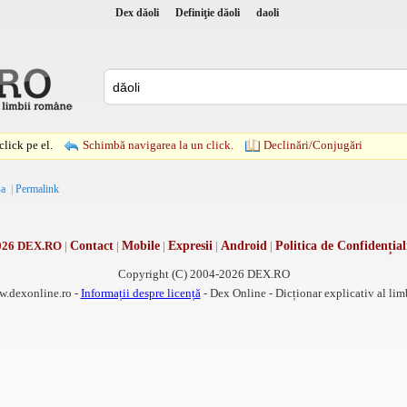
Dex dăoli
Definiţie dăoli
daoli
lick pe el.
Schimbă navigarea la un click.
Declinări/Conjugări
-a
|
Permalink
026 DEX.RO
|
Contact
|
Mobile
|
Expresii
|
Android
|
Politica de Confidențial
Copyright (C) 2004-2026 DEX.RO
w.dexonline.ro -
Informații despre licență
- Dex Online - Dicționar explicativ al li