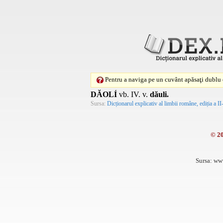
Pentru a naviga pe un cuvânt apăsaţi dublu c
DĂOLÍ
vb.
IV.
v.
dăuli.
Sursa:
Dicționarul explicativ al limbii române, ediția a II
© 2
Sursa: ww