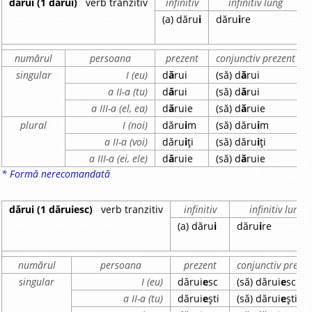
dărui (1 dărui)
verb tranzitiv
infinitiv
infinitiv lung
(a) dăru
i
dăru
i
re
numărul
persoana
prezent
conjunctiv prezent
singular
I (eu)
d
ă
rui
(să) d
ă
rui
a II-a (tu)
d
ă
rui
(să) d
ă
rui
a III-a (el, ea)
d
ă
ruie
(să) d
ă
ruie
plural
I (noi)
dăru
i
m
(să) dăru
i
m
a II-a (voi)
dăru
i
ți
(să) dăru
i
ți
a III-a (ei, ele)
d
ă
ruie
(să) d
ă
ruie
* Formă nerecomandată
dărui (1 dăruiesc)
verb tranzitiv
infinitiv
infinitiv lung
(a) dăru
i
dăru
i
re
numărul
persoana
prezent
conjunctiv prezen
singular
I (eu)
dărui
e
sc
(să) dărui
e
sc
a II-a (tu)
dărui
e
ști
(să) dărui
e
ști