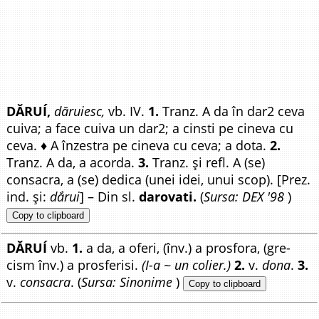
DĂRUÍ,
dăruiesc,
vb. IV.
1.
Tranz. A da în dar2 ceva
cuiva; a face cuiva un dar2; a cinsti pe cineva cu
ceva. ♦ A înzestra pe cineva cu ceva; a dota.
2.
Tranz. A da, a acorda.
3.
Tranz. și refl. A (se)
consacra, a (se) dedica (unei idei, unui scop). [Prez.
ind. și:
dắrui
] – Din sl.
darovati.
(
Sursa: DEX '98
)
Copy to clipboard
DĂRUÍ
vb.
1.
a da, a oferi, (înv.) a prosfora, (gre-
cism înv.) a prosferisi.
(I-a ~ un colier.)
2.
v.
dona
.
3.
v.
consacra
. (
Sursa: Sinonime
)
Copy to clipboard