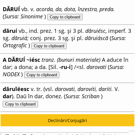
DĂRUÍ
vb. v.
acorda, da, dota, înzestra, preda.
(
Sursa: Sinonime
)
Copy to clipboard
dăruí
vb., ind. prez. 1 sg. și 3 pl.
dăruiésc
, imperf. 3
sg.
dăruiá;
conj. prez. 3 sg. și pl.
dăruiáscă
(
Sursa:
Ortografic
)
Copy to clipboard
A DĂRUÍ ~iésc
tranz. (bunuri materiale)
A aduce în
dar; a dona; a da. [Sil.
-ru-i
] /<sl.
darovati
(
Sursa:
NODEX
)
Copy to clipboard
dăruĭéesc
v. tr. (vsl.
darovati, daroviti, dariti.
V.
dar
). Daŭ în dar, donez. (
Sursa: Scriban
)
Copy to clipboard
Declinări/Conjugări