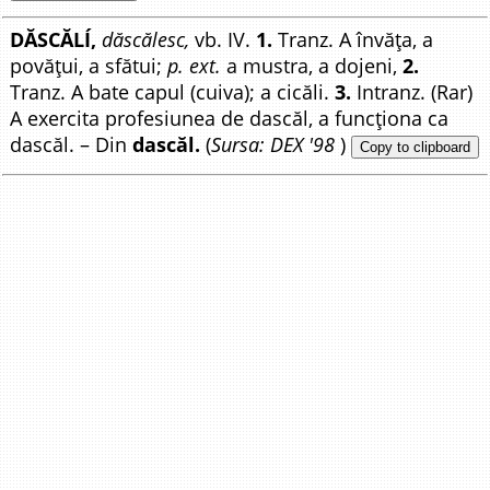
DĂSCĂLÍ,
dăscălesc,
vb. IV.
1.
Tranz. A învăța, a
povățui, a sfătui;
p. ext.
a mustra, a dojeni,
2.
Tranz. A bate capul (cuiva); a cicăli.
3.
Intranz. (Rar)
A exercita profesiunea de dascăl, a funcționa ca
dascăl. – Din
dascăl.
(
Sursa: DEX '98
)
Copy to clipboard