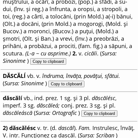
muștrului, a ocărî, a probozi, (pop.) a sfădi, a su-
dui, (înv. și reg.) a înfrunta, a oropsi, a stropoli, a
toi, (reg.) a cârti, a tolocăni, (prin Mold.) a(-i) bănui,
(Olt.) a docăni, (prin Mold.) a mogorogi, (Mold. și
Bucov.) a moronci, (Bucov.) a puțui, (Mold.) a
șmotri, (Olt. și Ban.) a vrevi, (înv.) a preobrăzi, a
prihăni, a probăzui, a prociti, (fam. fig.) a săpuni, a
scutura.
(L-a ~ cu asprime.)
2.
v.
cicăli
. (
Sursa:
Sinonime
)
Copy to clipboard
DĂSCĂLÍ
vb. v.
îndruma, învăța, povățui, sfătui.
(
Sursa: Sinonime
)
Copy to clipboard
dăscălí
vb., ind. prez. 1 sg. și 3 pl.
dăscălésc
,
imperf. 3 sg.
dăscăleá;
conj. prez. 3 sg. și pl.
dăscăleáscă
(
Sursa: Ortografic
)
Copy to clipboard
2) dăscălésc
v. tr. (d.
dascăl
).
Fam.
Instruĭesc, învăț.
V. intr. Funcționez ca dascăl. (
Sursa: Scriban
)