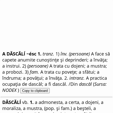
A DĂSCĂLÍ ~ésc 1.
tranz.
1)
înv. (persoane)
A face să
capete anumite cunoștințe și deprinderi; a învăța;
a instrui. 2)
(persoane)
A trata cu dojeni; a mustra;
a probozi. 3)
fam.
A trata cu povețe; a sfătui; a
îndruma; a povățui; a învăța. 2.
intranz.
A practica
ocupația de dascăl; a fi dascăl. /Din
dascăl
(
Sursa:
NODEX
)
Copy to clipboard
DĂSCĂLÍ
vb.
1.
a admonesta, a certa, a dojeni, a
moraliza, a mustra, (pop. și fam.) a beșteli, a