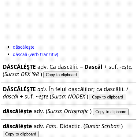
dăscălește
dăscăli (verb tranzitiv)
DĂSCĂLÉȘTE
adv. Ca dascălii. –
Dascăl
+ suf.
-ește.
(
Sursa: DEX '98
)
Copy to clipboard
DĂSCĂLÉȘTE
adv.
În felul dascălilor; ca dascălii. /
dascăl
+ suf.
~ește
(
Sursa: NODEX
)
Copy to clipboard
dăscăléște
adv. (
Sursa: Ortografic
)
Copy to clipboard
dăscăléște
adv.
Fam.
Didactic. (
Sursa: Scriban
)
Copy to clipboard