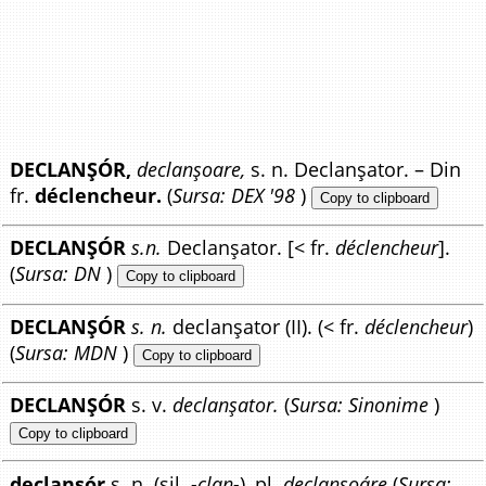
DECLANȘÓR,
declanșoare,
s. n. Declanșator. – Din
fr.
déclencheur.
(
Sursa: DEX '98
)
Copy to clipboard
DECLANȘÓR
s.n.
Declanșator. [< fr.
déclencheur
].
(
Sursa: DN
)
Copy to clipboard
DECLANȘÓR
s. n.
declanșator (II). (< fr.
déclencheur
)
(
Sursa: MDN
)
Copy to clipboard
DECLANȘÓR
s. v.
declanșator.
(
Sursa: Sinonime
)
Copy to clipboard
declanșór
s. n. (sil.
-clan-
), pl.
declanșoáre
(
Sursa: