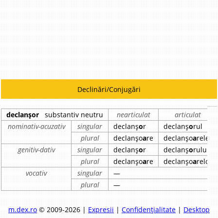
Declinări/Conjugări
declanșor
substantiv neutru
nearticulat
articulat
nominativ-acuzativ
singular
declanș
o
r
declanș
o
rul
plural
declanșo
a
re
declanșo
a
rele
genitiv-dativ
singular
declanș
o
r
declanș
o
rului
plural
declanșo
a
re
declanșo
a
relor
vocativ
singular
—
plural
—
m.dex.ro
© 2009-2026 |
Expresii
|
Confidențialitate
|
Desktop