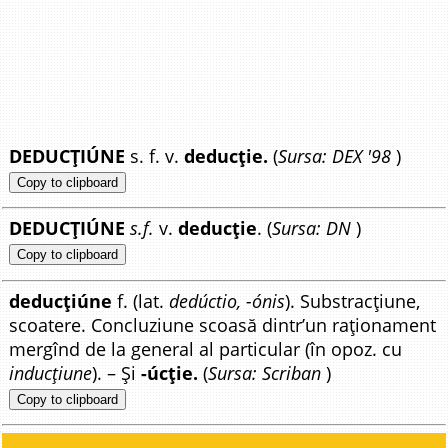
DEDUCȚIÚNE
s. f. v.
deducție.
(
Sursa: DEX '98
)
Copy to clipboard
DEDUCȚIÚNE
s.f.
v.
deducție
. (
Sursa: DN
)
Copy to clipboard
deducțiúne
f. (lat.
dedúctio, -ónis
). Substracțiune,
scoatere. Concluziune scoasă dintr’un raționament
mergînd de la general al particular (în opoz. cu
inducțiune
). – Și
-úcție.
(
Sursa: Scriban
)
Copy to clipboard