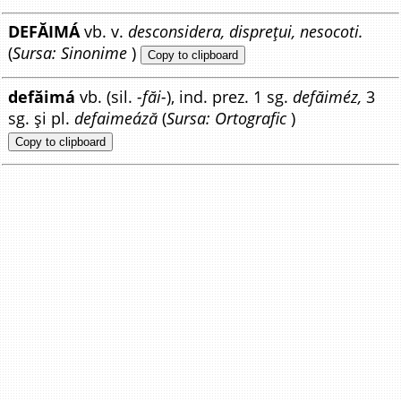
DEFĂIMÁ
vb. v.
desconsidera, disprețui, nesocoti.
(
Sursa: Sinonime
)
Copy to clipboard
defăimá
vb. (sil.
-făi-
), ind. prez. 1 sg.
defăiméz,
3
sg. și pl.
defaimeáză
(
Sursa: Ortografic
)
Copy to clipboard