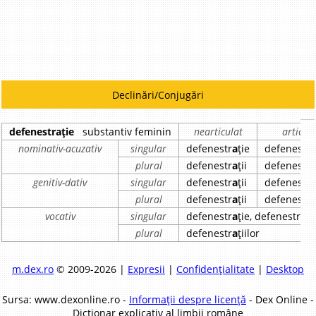
Declinări/Conjugări
defenestrație
substantiv feminin
nearticulat
articul
nominativ-acuzativ
singular
defenestr
a
ție
defenestr
plural
defenestr
a
ții
defenestr
genitiv-dativ
singular
defenestr
a
ții
defenestr
plural
defenestr
a
ții
defenestr
vocativ
singular
defenestr
a
ție, defenestr
a
ți
plural
defenestr
a
țiilor
m.dex.ro
© 2009-2026 |
Expresii
|
Confidențialitate
|
Desktop
Sursa: www.dexonline.ro -
Informații despre licență
- Dex Online -
Dicționar explicativ al limbii române