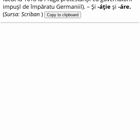
impușĭ de împăratu Germaniiĭ). – Și
-áție
și
-áre.
(
Sursa: Scriban
)
Copy to clipboard