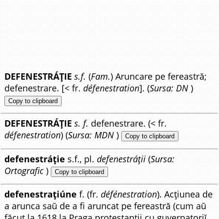
DEFENESTRÁȚIE
s.f.
(
Fam.
) Aruncare pe fereastră;
defenestrare. [< fr.
défenestration
]. (
Sursa: DN
)
Copy to clipboard
DEFENESTRÁȚIE
s. f.
defenestrare. (< fr.
défenestration
) (
Sursa: MDN
)
Copy to clipboard
defenestráție
s.f., pl.
defenestráții
(
Sursa:
Ortografic
)
Copy to clipboard
defenestrațiúne
f. (fr.
défénestration
). Acțiunea de
a arunca saŭ de a fi aruncat pe fereastră (cum aŭ
făcut la 1618 la Praga protestanții cu guvernatoriĭ