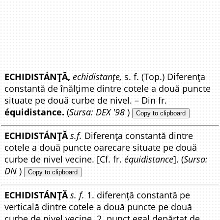
ECHIDISTÁNȚĂ,
echidistanțe,
s. f. (Top.) Diferența
constantă de înălțime dintre cotele a două puncte
situate pe două curbe de nivel. – Din fr.
équidistance.
(
Sursa: DEX '98
)
Copy to clipboard
ECHIDISTÁNȚĂ
s.f.
Diferența constantă dintre
cotele a două puncte oarecare situate pe două
curbe de nivel vecine. [Cf. fr.
équidistance
]. (
Sursa:
DN
)
Copy to clipboard
ECHIDISTÁNȚĂ
s. f.
1. diferență constantă pe
verticală dintre cotele a două puncte pe două
curbe de nivel vecine. 2. punct egal depărtat de