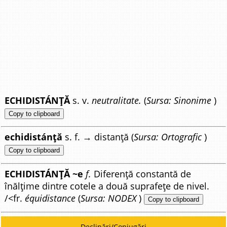
ECHIDISTÁNȚĂ
s. v.
neutralitate.
(
Sursa: Sinonime
)
Copy to clipboard
echidistánță
s. f. → distanță (
Sursa: Ortografic
)
Copy to clipboard
ECHIDISTÁNȚĂ ~e
f.
Diferență constantă de
înălțime dintre cotele a două suprafețe de nivel.
/<fr.
équidistance
(
Sursa: NODEX
)
Copy to clipboard
Declinări/Conjugări