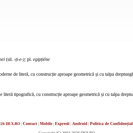
nei
(sil.
-ți-e-);
pl.
egipțiéne
oderne de literă, cu construcție aproape geometrică și cu talpa dreptung
literă tipografică, cu construcție aproape geometrică și cu talpa dreptu
026 DEX.RO
|
Contact
|
Mobile
|
Expresii
|
Android
|
Politica de Confidențial
Copyright (C) 2004-2026 DEX.RO