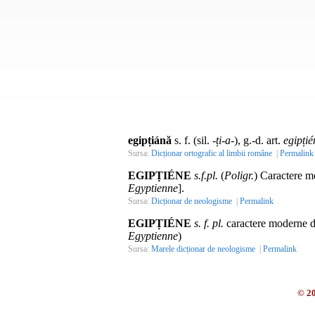
egipțiánă
s. f. (sil.
-ți-a-
), g.-d. art.
egipțié
Sursa:
Dicționar ortografic al limbii române
|
Permalink
EGIPȚIÉNE
s.f.pl.
(
Poligr.
) Caractere m
Egyptienne
].
Sursa:
Dicționar de neologisme
|
Permalink
EGIPȚIÉNE
s. f. pl.
caractere moderne de 
Egyptienne
)
Sursa:
Marele dicționar de neologisme
|
Permalink
© 2