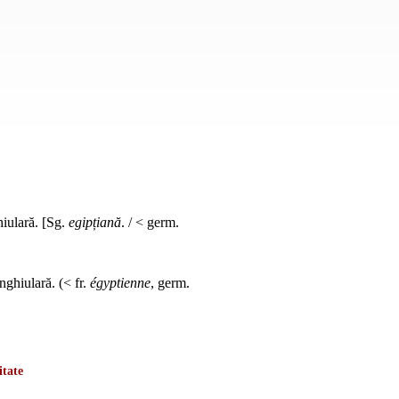
hiulară. [Sg.
egipțiană
. / < germ.
nghiulară. (< fr.
égyptienne
, germ.
itate