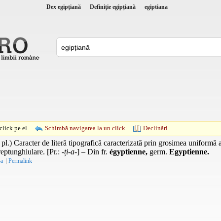
Dex egipțiană
Definiţie egipțiană
egiptiana
lick pe el.
Schimbă navigarea la un click.
Declinări
a
pl.
) Caracter de literă tipografică caracterizată prin grosimea uniformă a 
reptunghiulare. [
Pr.
:
-ți-a-
] – Din
fr.
égyptienne,
germ.
Egyptienne.
-a
|
Permalink