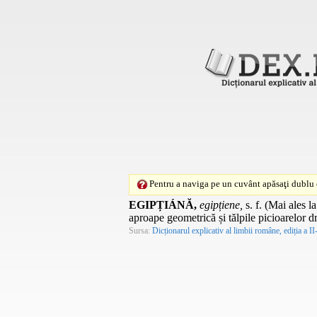
Pentru a naviga pe un cuvânt apăsaţi dublu c
EGIPȚIÁNĂ,
egipțiene,
s. f.
(Mai ales l
aproape geometrică și tălpile picioarelor d
Sursa:
Dicționarul explicativ al limbii române, ediția a II