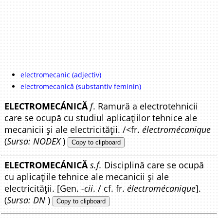
electromecanic (adjectiv)
electromecanică (substantiv feminin)
ELECTROMECÁNICĂ
f
. Ramură a electrotehnicii
care se ocupă cu studiul aplicațiilor tehnice ale
mecanicii și ale electricității. /<fr.
électromécanique
(
Sursa: NODEX
)
Copy to clipboard
ELECTROMECÁNICĂ
s.f.
Disciplină care se ocupă
cu aplicațiile tehnice ale mecanicii și ale
electricității. [Gen.
-cii
. / cf. fr.
électromécanique
].
(
Sursa: DN
)
Copy to clipboard