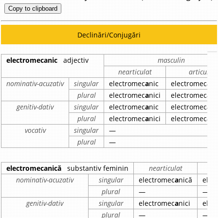
Copy to clipboard
Declinări/Conjugări
electromecanic
adjectiv
masculin
nearticulat
articulat
nominativ-acuzativ
singular
electromec
a
nic
electromec
a
ni
plural
electromec
a
nici
electromec
a
ni
genitiv-dativ
singular
electromec
a
nic
electromec
a
ni
plural
electromec
a
nici
electromec
a
ni
vocativ
singular
—
plural
—
electromecanică
substantiv feminin
nearticulat
nominativ-acuzativ
singular
electromec
a
nică
elec
plural
—
—
genitiv-dativ
singular
electromec
a
nici
elec
plural
—
—