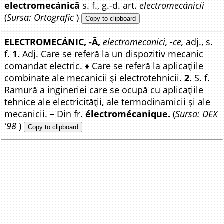
electromecánică
s. f., g.-d. art.
electromecánicii
(
Sursa: Ortografic
)
Copy to clipboard
ELECTROMECÁNIC, -Ă,
electromecanici, -ce,
adj., s.
f.
1.
Adj. Care se referă la un dispozitiv mecanic
comandat electric. ♦ Care se referă la aplicațiile
combinate ale mecanicii și electrotehnicii.
2.
S. f.
Ramură a ingineriei care se ocupă cu aplicațiile
tehnice ale electricității, ale termodinamicii și ale
mecanicii. – Din fr.
électromécanique.
(
Sursa: DEX
'98
)
Copy to clipboard