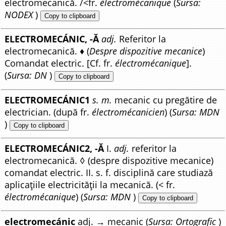
electromecanică. /<fr.
électromécanique
(
Sursa:
NODEX
)
Copy to clipboard
ELECTROMECÁNIC, -Ă
adj.
Referitor la
electromecanică. ♦ (
Despre dispozitive mecanice
)
Comandat electric. [Cf. fr.
électromécanique
].
(
Sursa: DN
)
Copy to clipboard
ELECTROMECÁNIC1
s. m.
mecanic cu pregătire de
electrician. (după fr.
électromécanicien
) (
Sursa: MDN
)
Copy to clipboard
ELECTROMECÁNIC2, -Ă
I.
adj.
referitor la
electromecanică. ◊ (despre dispozitive mecanice)
comandat electric. II. s. f. disciplină care studiază
aplicațiile electricității la mecanică. (< fr.
électromécanique
) (
Sursa: MDN
)
Copy to clipboard
electromecánic
adj. → mecanic (
Sursa: Ortografic
)