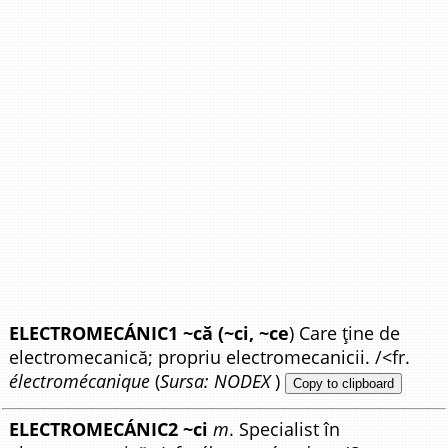
ELECTROMECÁNIC1 ~că (~ci, ~ce
) Care ține de
electromecanică; propriu electromecanicii. /<fr.
électromécanique
(
Sursa: NODEX
)
Copy to clipboard
ELECTROMECÁNIC2 ~ci
m
. Specialist în